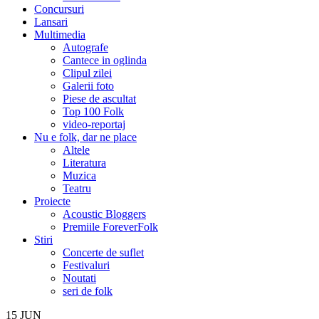
Concursuri
Lansari
Multimedia
Autografe
Cantece in oglinda
Clipul zilei
Galerii foto
Piese de ascultat
Top 100 Folk
video-reportaj
Nu e folk, dar ne place
Altele
Literatura
Muzica
Teatru
Proiecte
Acoustic Bloggers
Premiile ForeverFolk
Stiri
Concerte de suflet
Festivaluri
Noutati
seri de folk
15
JUN