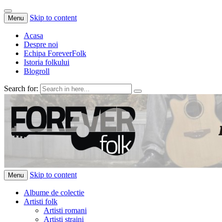
Skip to content
Menu
Acasa
Despre noi
Echipa ForeverFolk
Istoria folkului
Blogroll
Search for:
ForeverFolk
Muzica sufletului tau
Skip to content
Menu
Albume de colectie
Artisti folk
Artisti romani
Artisti straini