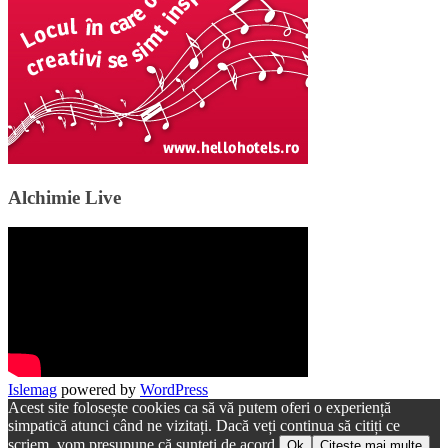
Alchimie Live
Islemag
powered by
WordPress
Acest site folosește cookies ca să vă putem oferi o experiență
simpatică atunci când ne vizitați. Dacă veți continua să citiți ce
scriem, vom presupune că sunteți de acord.
Ok
Citește mai multe