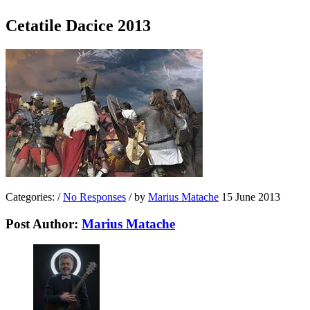
Cetatile Dacice 2013
Categories:
/
No Responses
/
by
Marius Matache
15 June 2013
Post Author:
Marius Matache