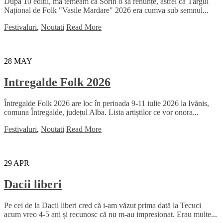
După 10 ediții, mă temeam că Sorin o să renunțe, astfel că Târgul
Național de Folk "Vasile Mardare" 2026 era cumva sub semnul...
Festivaluri
,
Noutati
Read More
28
MAY
Intregalde Folk 2026
Întregalde Folk 2026 are loc în perioada 9-11 iulie 2026 la Ivănis,
comuna Întregalde, județul Alba. Lista artiștilor ce vor onora...
Festivaluri
,
Noutati
Read More
29
APR
Dacii liberi
Pe cei de la Dacii liberi cred că i-am văzut prima dată la Tecuci
acum vreo 4-5 ani și recunosc că nu m-au impresionat. Erau multe...