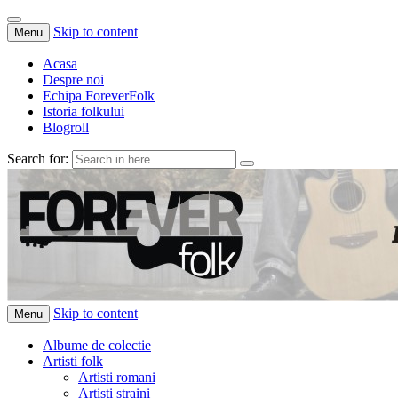
Skip to content
Menu
Acasa
Despre noi
Echipa ForeverFolk
Istoria folkului
Blogroll
Search for:
ForeverFolk
Muzica sufletului tau
Skip to content
Menu
Albume de colectie
Artisti folk
Artisti romani
Artisti straini