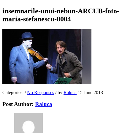
insemnarile-unui-nebun-ARCUB-foto-
maria-stefanescu-0004
Categories:
/
No Responses
/
by
Raluca
15 June 2013
Post Author:
Raluca