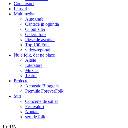
Concursuri
Lansari
Multimedia
Autografe
Cantece in oglinda
Clipul zilei
Galerii foto
Piese de ascultat
Top 100 Folk
video-reportaj
Nu e folk, dar ne place
Altele
Literatura
Muzica
Teatru
Proiecte
Acoustic Bloggers
Premiile ForeverFolk
Stiri
Concerte de suflet
Festivaluri
Noutati
seri de folk
15
JUN