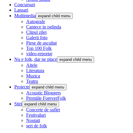
Concursuri
Lansari
Multimedia
expand child menu
Autografe
Cantece in oglinda
Clipul zilei
Galerii foto
Piese de ascultat
Top 100 Folk
video-reportaj
Nu e folk, dar ne place
expand child menu
Altele
Literatura
Muzica
Teatru
Proiecte
expand child menu
Acoustic Bloggers
Premiile ForeverFolk
Stiri
expand child menu
Concerte de suflet
Festivaluri
Noutati
seri de folk