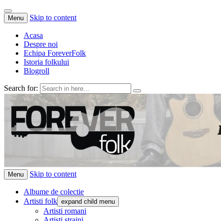
Skip to content
Menu
Acasa
Despre noi
Echipa ForeverFolk
Istoria folkului
Blogroll
Search for:
ForeverFolk
Muzica sufletului tau
Skip to content
Menu
Albume de colectie
Artisti folk
expand child menu
Artisti romani
Artisti straini