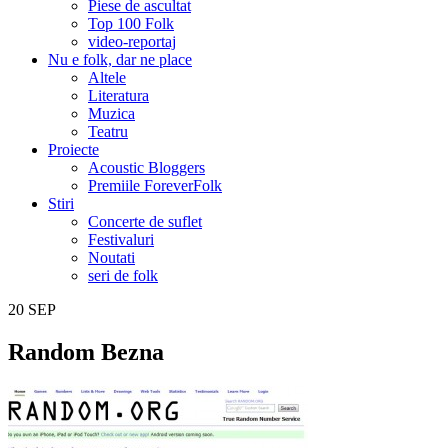
Piese de ascultat
Top 100 Folk
video-reportaj
Nu e folk, dar ne place
Altele
Literatura
Muzica
Teatru
Proiecte
Acoustic Bloggers
Premiile ForeverFolk
Stiri
Concerte de suflet
Festivaluri
Noutati
seri de folk
20
SEP
Random Bezna