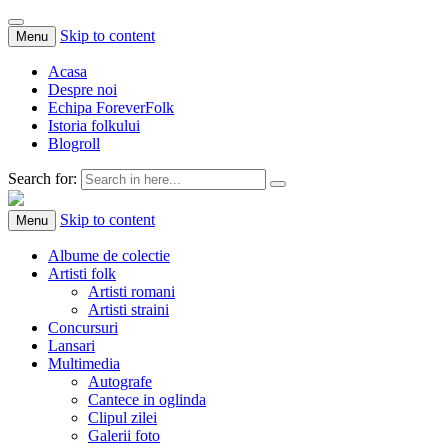
Skip to content
Menu
Acasa
Despre noi
Echipa ForeverFolk
Istoria folkului
Blogroll
Search for:
ForeverFolk
Muzica sufletului tau
Skip to content
Menu
Albume de colectie
Artisti folk
Artisti romani
Artisti straini
Concursuri
Lansari
Multimedia
Autografe
Cantece in oglinda
Clipul zilei
Galerii foto