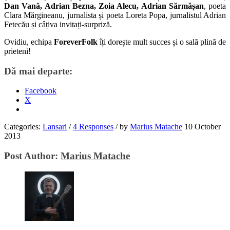
Dan Vană, Adrian Bezna, Zoia Alecu, Adrian Sărmășan
, poeta
Clara Mărgineanu, jurnalista și poeta Loreta Popa, jurnalistul Adrian
Fetecău și câțiva invitați-surpriză.
Ovidiu, echipa
ForeverFolk
îți dorește mult succes și o sală plină de
prieteni!
Dă mai departe:
Facebook
X
Categories:
Lansari
/
4 Responses
/
by
Marius Matache
10 October
2013
Post Author:
Marius Matache