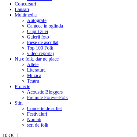
Concursuri
Lansari
Multimedia
Autografe
Cantece in oglinda
Clipul zilei
Galerii foto
Piese de ascultat
Top 100 Folk
video-reportaj
Nu e folk, dar ne place
Altele
Literatura
Muzica
Teatru
Proiecte
Acoustic Bloggers
Premiile ForeverFolk
Stiri
Concerte de suflet
Festivaluri
Noutati
seri de folk
10
OCT