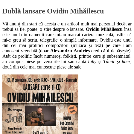
Dublă lansare Ovidiu Mihăilescu
Vă anunț din start că acesta e un articol mult mai personal decât ar
trebui să fie, poate, o stire despre o lansare.
Ovidiu Mihăilescu
însă
este unul din oamenii care mi-au marcat cariera muzicală, astfel că
mi-e greu să scriu, telegrafic, o simplă informare. Ovidiu este unul
din cei mai prolifici compozitori (muzică și text) pe care i-am
cunoscut vreodată (doar
Alexandru Andrieș
cred că îl depășește).
Atât de prolific încât numeroși folkiști, printre care și subsemnatul,
au compus piese pe versurile lui sau cântă
Lilly
și
Tânăr și liber
,
două din cele mai cunoscute piese ale sale.