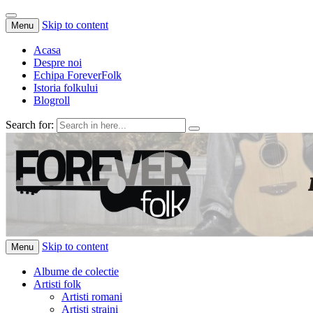
Skip to content
Menu
Acasa
Despre noi
Echipa ForeverFolk
Istoria folkului
Blogroll
Search for:
ForeverFolk
Muzica sufletului tau
Skip to content
Menu
Albume de colectie
Artisti folk
Artisti romani
Artisti straini