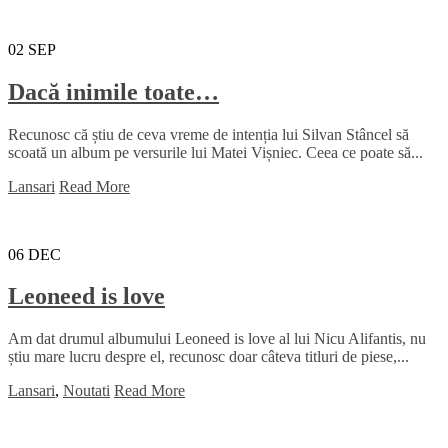
02
SEP
Dacă inimile toate…
Recunosc că știu de ceva vreme de intenția lui Silvan Stâncel să
scoată un album pe versurile lui Matei Vișniec. Ceea ce poate să...
Lansari
Read More
06
DEC
Leoneed is love
Am dat drumul albumului Leoneed is love al lui Nicu Alifantis, nu
știu mare lucru despre el, recunosc doar câteva titluri de piese,...
Lansari
,
Noutati
Read More