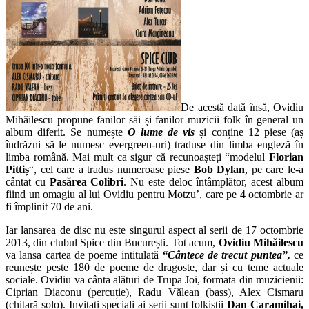
De acestă dată însă, Ovidiu
Mihăilescu propune fanilor săi și fanilor muzicii folk în general un
album diferit. Se numește
O lume de
vis
și conține 12 piese (aș
îndrăzni să le numesc evergreen-uri) traduse din limba engleză în
limba română. Mai mult ca sigur că recunoașteți “modelul
Florian
Pittiș
“, cel care a tradus numeroase piese
Bob Dylan
, pe care le-a
cântat cu
Pasărea Colibri
. Nu este deloc întâmplător, acest album
fiind un omagiu al lui Ovidiu pentru Motzu’, care pe 4 octombrie ar
fi împlinit 70 de ani.
Iar lansarea de disc nu este singurul aspect al serii de 17 octombrie
2013, din clubul Spice din București. Tot acum,
Ovidiu Mihăilescu
va lansa cartea de poeme intitulată
“Cântece de trecut puntea”,
ce
reunește peste 180 de poeme de dragoste, dar și cu teme actuale
sociale. Ovidiu va cânta alături de Trupa Joi, formata din muzicienii:
Ciprian Diaconu (percuție), Radu Vălean (bass), Alex Cismaru
(chitară solo). Invitați speciali ai serii sunt folkiștii
Dan Caramihai,