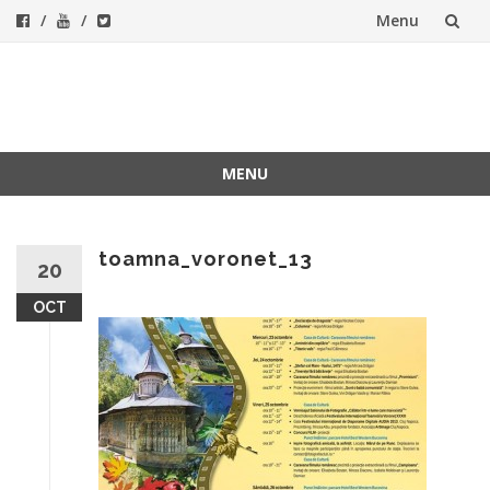
Menu
Skip
to
ForeverFolk
Muzica sufletului tau
content
MENU
Skip
to
content
toamna_voronet_13
20
OCT