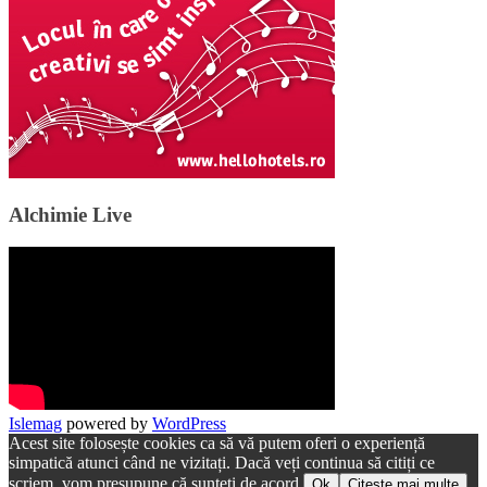
Alchimie Live
Islemag
powered by
WordPress
Acest site folosește cookies ca să vă putem oferi o experiență
simpatică atunci când ne vizitați. Dacă veți continua să citiți ce
scriem, vom presupune că sunteți de acord.
Ok
Citește mai multe