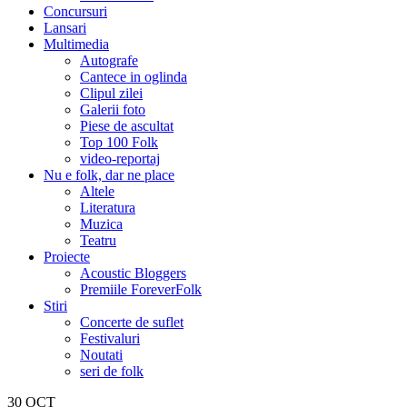
Concursuri
Lansari
Multimedia
Autografe
Cantece in oglinda
Clipul zilei
Galerii foto
Piese de ascultat
Top 100 Folk
video-reportaj
Nu e folk, dar ne place
Altele
Literatura
Muzica
Teatru
Proiecte
Acoustic Bloggers
Premiile ForeverFolk
Stiri
Concerte de suflet
Festivaluri
Noutati
seri de folk
30
OCT