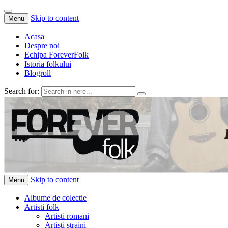
Skip to content
Menu
Acasa
Despre noi
Echipa ForeverFolk
Istoria folkului
Blogroll
Search for:
ForeverFolk
Muzica sufletului tau
Skip to content
Menu
Albume de colectie
Artisti folk
Artisti romani
Artisti straini