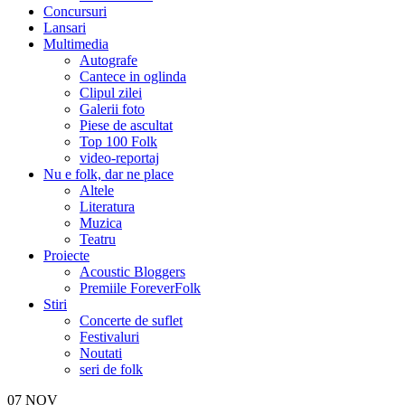
Concursuri
Lansari
Multimedia
Autografe
Cantece in oglinda
Clipul zilei
Galerii foto
Piese de ascultat
Top 100 Folk
video-reportaj
Nu e folk, dar ne place
Altele
Literatura
Muzica
Teatru
Proiecte
Acoustic Bloggers
Premiile ForeverFolk
Stiri
Concerte de suflet
Festivaluri
Noutati
seri de folk
07
NOV