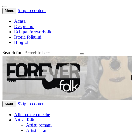
Skip to content
Menu
Acasa
Despre noi
Echipa ForeverFolk
Istoria folkului
Blogroll
Search for:
ForeverFolk
Muzica sufletului tau
Skip to content
Menu
Albume de colectie
Artisti folk
Artisti romani
Artisti straini