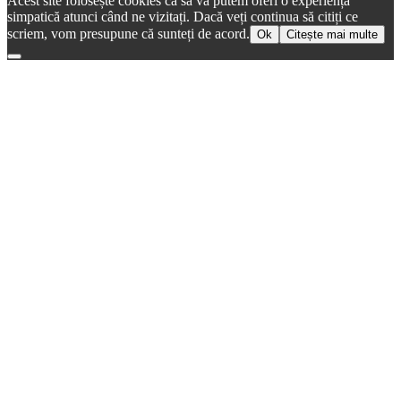
Acest site folosește cookies ca să vă putem oferi o experiență
simpatică atunci când ne vizitați. Dacă veți continua să citiți ce
scriem, vom presupune că sunteți de acord.
Ok
Citește mai multe