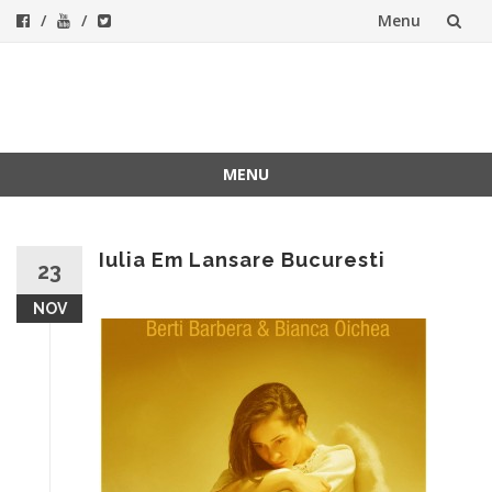
Menu
Skip
to
ForeverFolk
Muzica sufletului tau
content
MENU
Skip
to
content
Iulia Em Lansare Bucuresti
23
NOV