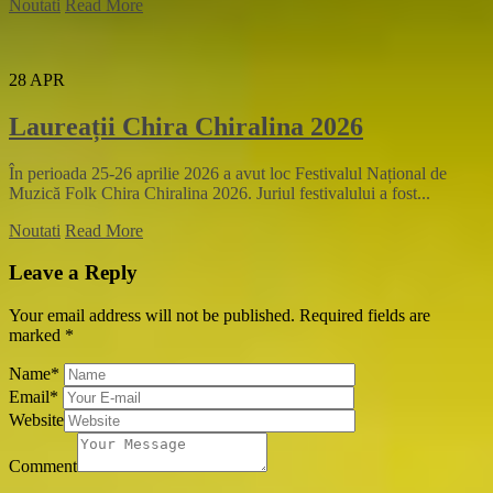
Noutati
Read More
28
APR
Laureații Chira Chiralina 2026
În perioada 25-26 aprilie 2026 a avut loc Festivalul Național de
Muzică Folk Chira Chiralina 2026. Juriul festivalului a fost...
Noutati
Read More
Leave a Reply
Your email address will not be published.
Required fields are
marked
*
Name
*
Email
*
Website
Comment