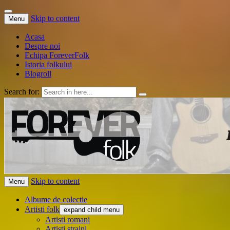
Skip to content
Menu
Acasa
Despre noi
Echipa ForeverFolk
Istoria folkului
Blogroll
Search for:
ForeverFolk
Muzica sufletului tau
Skip to content
Menu
Albume de colectie
Artisti folk
expand child menu
Artisti romani
Artisti straini