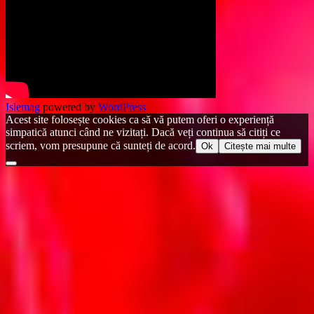
Islemag
powered by
WordPress
Acest site folosește cookies ca să vă putem oferi o experiență
simpatică atunci când ne vizitați. Dacă veți continua să citiți ce
scriem, vom presupune că sunteți de acord.
Ok
Citește mai multe