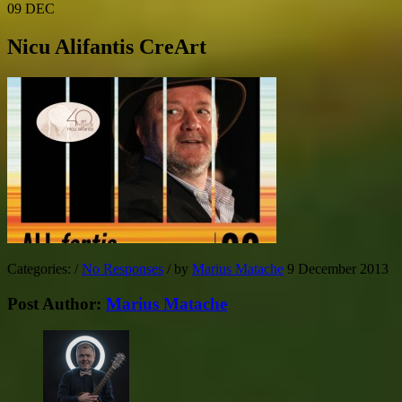
09
DEC
Nicu Alifantis CreArt
Categories:
/
No Responses
/
by
Marius Matache
9 December 2013
Post Author:
Marius Matache