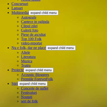
Concursuri
Lansari
Multimedia
expand child menu
Autografe
Cantece in oglinda
Clipul zilei
Galerii foto
Piese de ascultat
Top 100 Folk
video-reportaj
Nu e folk, dar ne place
expand child menu
Altele
Literatura
Muzica
Teatru
Proiecte
expand child menu
Acoustic Bloggers
Premiile ForeverFolk
Stiri
expand child menu
Concerte de suflet
Festivaluri
Noutati
seri de folk