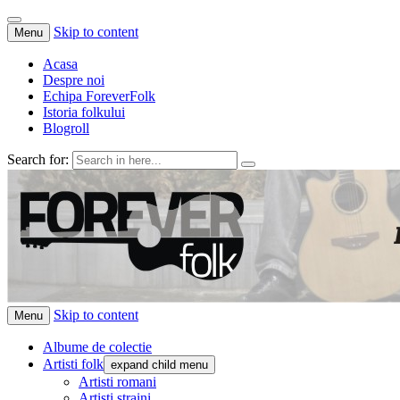
Skip to content
Menu
Acasa
Despre noi
Echipa ForeverFolk
Istoria folkului
Blogroll
Search for:
ForeverFolk
Muzica sufletului tau
Skip to content
Menu
Albume de colectie
Artisti folk
expand child menu
Artisti romani
Artisti straini