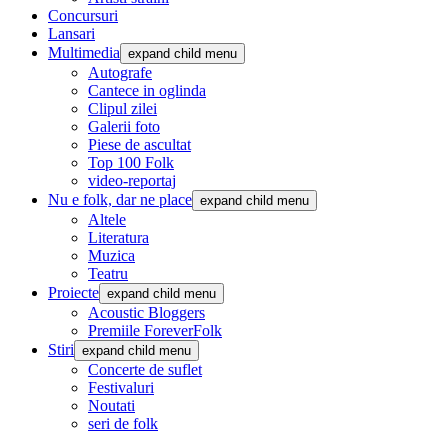
Concursuri
Lansari
Multimedia
expand child menu
Autografe
Cantece in oglinda
Clipul zilei
Galerii foto
Piese de ascultat
Top 100 Folk
video-reportaj
Nu e folk, dar ne place
expand child menu
Altele
Literatura
Muzica
Teatru
Proiecte
expand child menu
Acoustic Bloggers
Premiile ForeverFolk
Stiri
expand child menu
Concerte de suflet
Festivaluri
Noutati
seri de folk