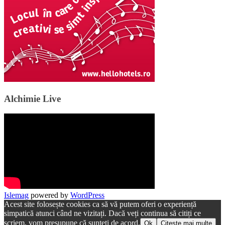
Alchimie Live
Islemag
powered by
WordPress
Acest site folosește cookies ca să vă putem oferi o experiență
simpatică atunci când ne vizitați. Dacă veți continua să citiți ce
scriem, vom presupune că sunteți de acord.
Ok
Citește mai multe