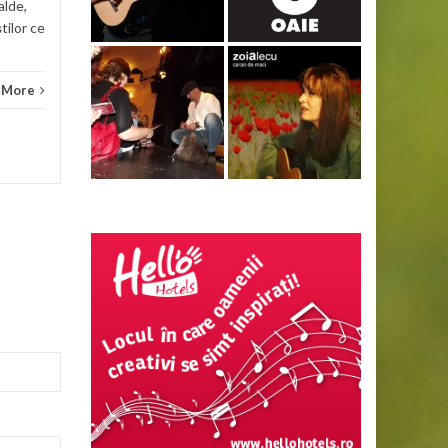
alde,
știlor ce
 More