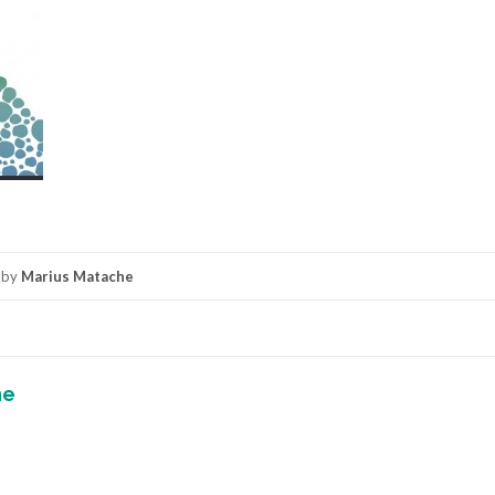
by
Marius Matache
he