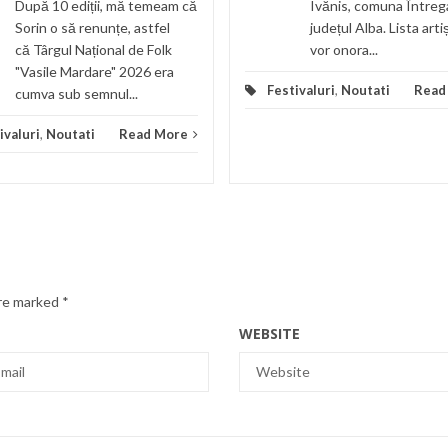
După 10 ediții, mă temeam că
Ivănis, comuna Întreg
Sorin o să renunțe, astfel
județul Alba. Lista arti
că Târgul Național de Folk
vor onora...
"Vasile Mardare" 2026 era
Festivaluri
,
Noutati
Read
cumva sub semnul...
ivaluri
,
Noutati
Read More
are marked
*
WEBSITE