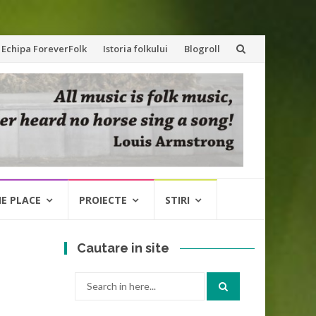
Echipa ForeverFolk
Istoria folkului
Blogroll
NE PLACE
PROIECTE
STIRI
Cautare in site
Search
for: