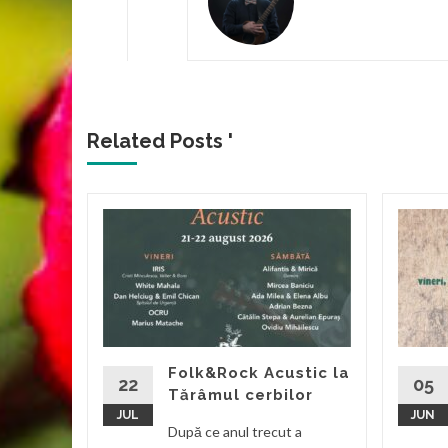
Related Posts '
a
ilie
valul
olk Chira
l
Folk&Rock Acustic la
22
05
Tărâmul cerbilor
JUL
JUN
d More
După ce anul trecut a