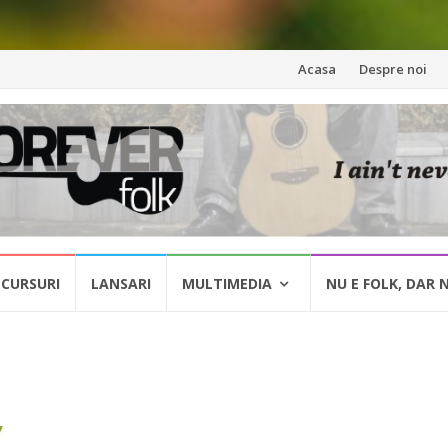
Skip
Acasa
Despre noi
to
content
CURSURI
LANSARI
MULTIMEDIA
NU E FOLK, DAR 