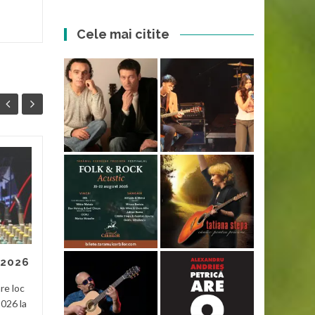
Cele mai citite
Dacii liberi
29
28
Pe cei de la Dacii liberi cred
APR
APR
că i-am văzut prima dată la
Tecuci acum vreo 4-5 ani și
recunosc că nu m-au
impresionat. Erau multe...
 2026
Noutati
Read More
re loc
Nouta
2026 la