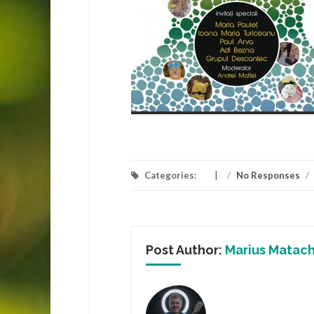
Categories:
/
No Responses
/
Post Author:
Marius Matac