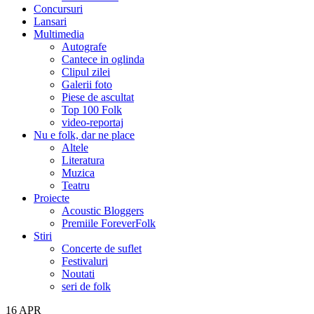
Concursuri
Lansari
Multimedia
Autografe
Cantece in oglinda
Clipul zilei
Galerii foto
Piese de ascultat
Top 100 Folk
video-reportaj
Nu e folk, dar ne place
Altele
Literatura
Muzica
Teatru
Proiecte
Acoustic Bloggers
Premiile ForeverFolk
Stiri
Concerte de suflet
Festivaluri
Noutati
seri de folk
16
APR