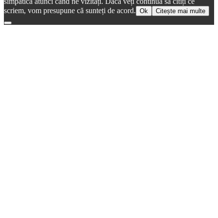
simpatică atunci când ne vizitați. Dacă veți continua să citiți ce
scriem, vom presupune că sunteți de acord.
Ok
Citește mai multe