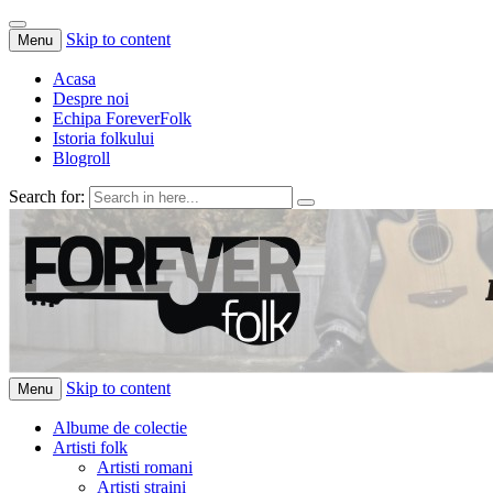
Skip to content
Menu
Acasa
Despre noi
Echipa ForeverFolk
Istoria folkului
Blogroll
Search for:
ForeverFolk
Muzica sufletului tau
Skip to content
Menu
Albume de colectie
Artisti folk
Artisti romani
Artisti straini