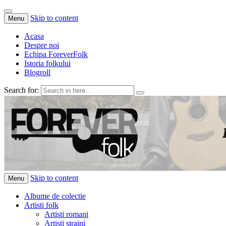
Skip to content
Menu
Acasa
Despre noi
Echipa ForeverFolk
Istoria folkului
Blogroll
Search for:
ForeverFolk
Muzica sufletului tau
Skip to content
Menu
Albume de colectie
Artisti folk
Artisti romani
Artisti straini