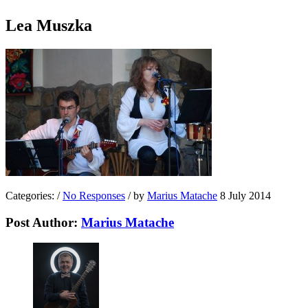
Lea Muszka
Categories:
/
No Responses
/
by
Marius Matache
8 July 2014
Post Author:
Marius Matache