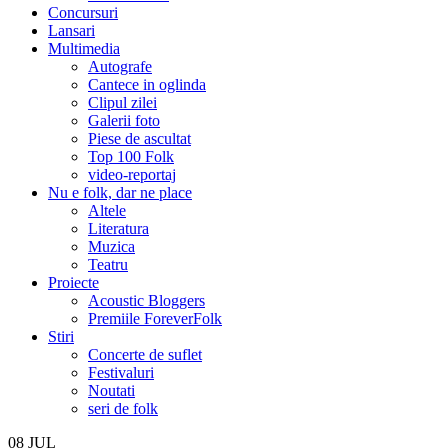
Concursuri
Lansari
Multimedia
Autografe
Cantece in oglinda
Clipul zilei
Galerii foto
Piese de ascultat
Top 100 Folk
video-reportaj
Nu e folk, dar ne place
Altele
Literatura
Muzica
Teatru
Proiecte
Acoustic Bloggers
Premiile ForeverFolk
Stiri
Concerte de suflet
Festivaluri
Noutati
seri de folk
08
JUL