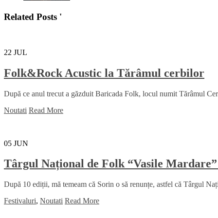
Related Posts '
22
JUL
Folk&Rock Acustic la Tărâmul cerbilor
După ce anul trecut a găzduit Baricada Folk, locul numit Tărâmul Cerbil
Noutati
Read More
05
JUN
Târgul Național de Folk “Vasile Mardare”
După 10 ediții, mă temeam că Sorin o să renunțe, astfel că Târgul Na
Festivaluri
,
Noutati
Read More