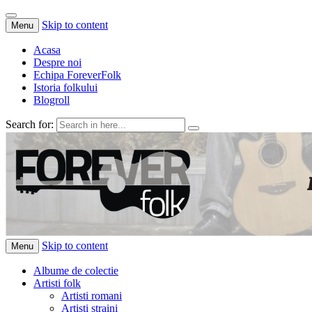
Skip to content
Menu
Acasa
Despre noi
Echipa ForeverFolk
Istoria folkului
Blogroll
Search for:
ForeverFolk
Muzica sufletului tau
Skip to content
Menu
Albume de colectie
Artisti folk
Artisti romani
Artisti straini