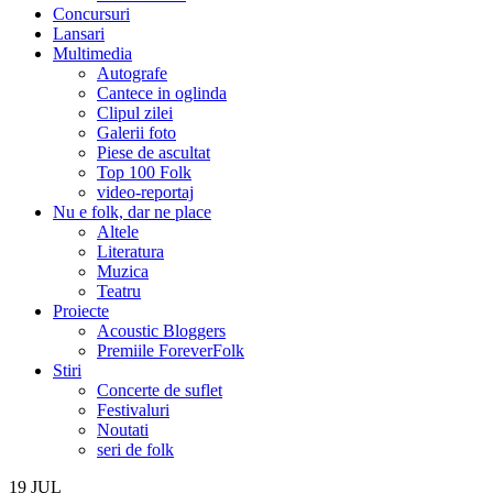
Concursuri
Lansari
Multimedia
Autografe
Cantece in oglinda
Clipul zilei
Galerii foto
Piese de ascultat
Top 100 Folk
video-reportaj
Nu e folk, dar ne place
Altele
Literatura
Muzica
Teatru
Proiecte
Acoustic Bloggers
Premiile ForeverFolk
Stiri
Concerte de suflet
Festivaluri
Noutati
seri de folk
19
JUL