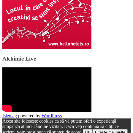
Alchimie Live
Islemag
powered by
WordPress
Acest site folosește cookies ca să vă putem oferi o experiență
simpatică atunci când ne vizitați. Dacă veți continua să citiți ce
scriem, vom presupune că sunteți de acord.
Ok
Citește mai multe