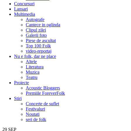
Concursuri
Lansari
Multimedia
Autografe
Cantece in oglinda
Clipul zilei
Galerii foto
Piese de ascultat
Top 100 Folk
video-reportaj
Nu e folk, dar ne place
Altele
Literatura
Muzica
Teatru
Proiecte
Acoustic Bloggers
Premiile ForeverFolk
Stiri
Concerte de suflet
Festivaluri
Noutati
seri de folk
29
SEP