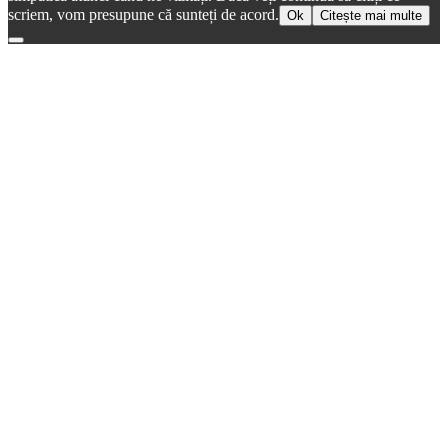
scriem, vom presupune că sunteți de acord.
Ok
Citește mai multe