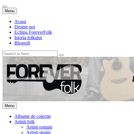
Skip
Menu
to
content
Acasa
Despre noi
Echipa ForeverFolk
Istoria folkului
Blogroll
Search
for:
ForeverFolk
Muzica sufletului tau
Skip
Menu
to
content
Albume de colectie
Artisti folk
Artisti romani
Artisti straini