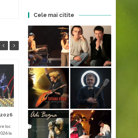
Cele mai citite
Dacii liberi
29
28
Pe cei de la Dacii liberi cred
APR
APR
că i-am văzut prima dată la
Tecuci acum vreo 4-5 ani și
recunosc că nu m-au
impresionat. Erau multe...
 2026
Noutati
Read More
re loc
Nouta
2026 la