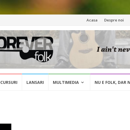
Skip
Acasa
Despre noi
to
content
CURSURI
LANSARI
MULTIMEDIA
NU E FOLK, DAR 