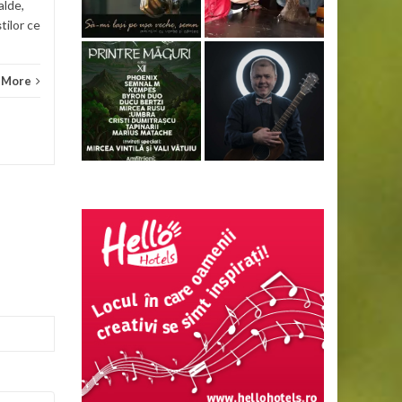
alde,
știlor ce
 More