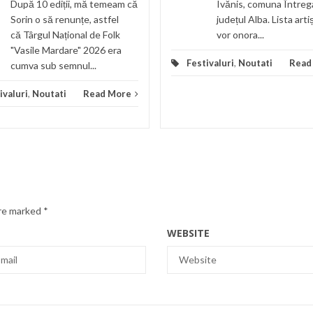
După 10 ediții, mă temeam că
Ivănis, comuna Întreg
Sorin o să renunțe, astfel
județul Alba. Lista arti
că Târgul Național de Folk
vor onora...
"Vasile Mardare" 2026 era
Festivaluri
,
Noutati
Read
cumva sub semnul...
ivaluri
,
Noutati
Read More
are marked
*
WEBSITE