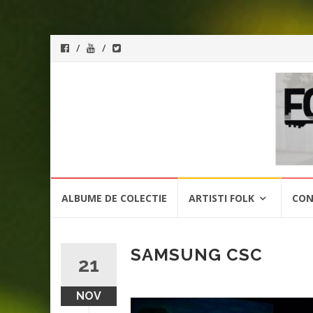
ForeverFolk
Muzica
sufletului tau
Skip
ALBUME DE COLECTIE
ARTISTI FOLK
CON
to
content
SAMSUNG CSC
21
NOV