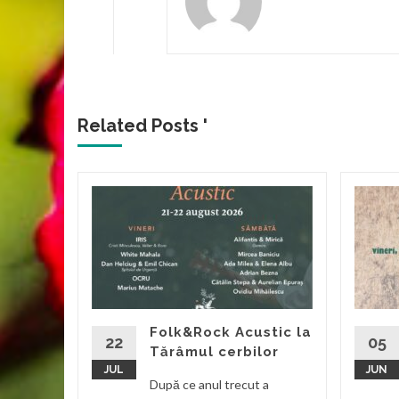
Related Posts '
a
ilie
valul
olk Chira
l
Folk&Rock Acustic la
22
05
Tărâmul cerbilor
JUL
JUN
d More
După ce anul trecut a