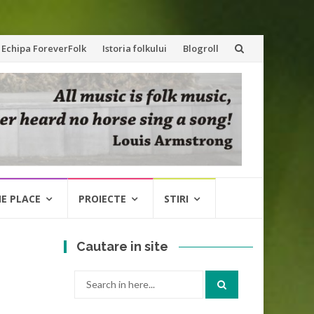
Echipa ForeverFolk
Istoria folkului
Blogroll
NE PLACE
PROIECTE
STIRI
Cautare in site
Search
for: