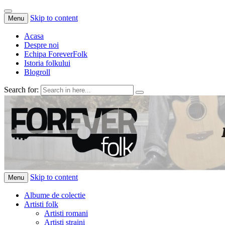
Skip to content
Menu
Acasa
Despre noi
Echipa ForeverFolk
Istoria folkului
Blogroll
Search for:
ForeverFolk
Muzica sufletului tau
Skip to content
Menu
Albume de colectie
Artisti folk
Artisti romani
Artisti straini