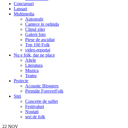
Concursuri
Lansari
Multimedia
Autografe
Cantece in oglinda
Clipul zilei
Galerii foto
Piese de ascultat
Top 100 Folk
video-reportaj
Nu e folk, dar ne place
Altele
Literatura
Muzica
Teatru
Proiecte
Acoustic Bloggers
Premiile ForeverFolk
Stiri
Concerte de suflet
Festivaluri
Noutati
seri de folk
22
NOV