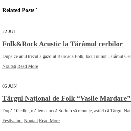
Related Posts '
22
JUL
Folk&Rock Acustic la Tărâmul cerbilor
După ce anul trecut a găzduit Baricada Folk, locul numit Tărâmul Cerbil
Noutati
Read More
05
JUN
Târgul Național de Folk “Vasile Mardare”
După 10 ediții, mă temeam că Sorin o să renunțe, astfel că Târgul Na
Festivaluri
,
Noutati
Read More