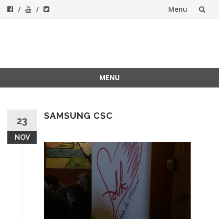
Menu
Skip
to
ForeverFolk
Muzica sufletului tau
content
MENU
Skip
to
content
SAMSUNG CSC
23
NOV