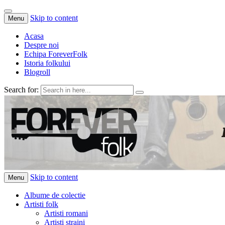
Skip to content
Menu
Acasa
Despre noi
Echipa ForeverFolk
Istoria folkului
Blogroll
Search for:
ForeverFolk
Muzica sufletului tau
Skip to content
Menu
Albume de colectie
Artisti folk
Artisti romani
Artisti straini