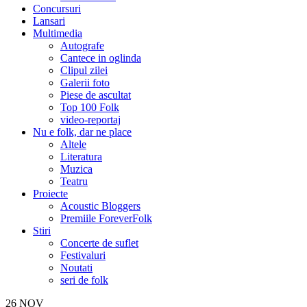
Concursuri
Lansari
Multimedia
Autografe
Cantece in oglinda
Clipul zilei
Galerii foto
Piese de ascultat
Top 100 Folk
video-reportaj
Nu e folk, dar ne place
Altele
Literatura
Muzica
Teatru
Proiecte
Acoustic Bloggers
Premiile ForeverFolk
Stiri
Concerte de suflet
Festivaluri
Noutati
seri de folk
26
NOV