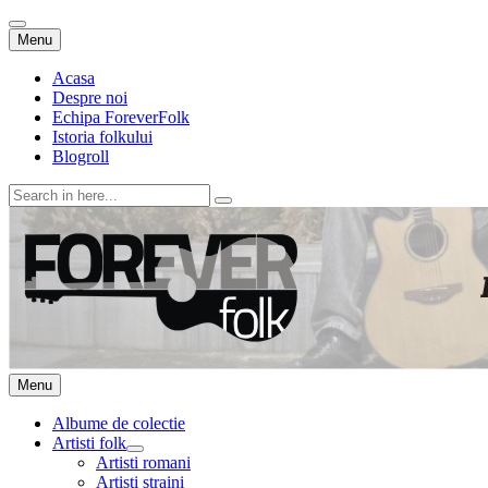
Skip
Menu
to
content
Acasa
Despre noi
Echipa ForeverFolk
Istoria folkului
Blogroll
Search
for:
ForeverFolk
Muzica sufletului tau
Skip
Menu
to
content
Albume de colectie
Artisti folk
expand
Artisti romani
child
Artisti straini