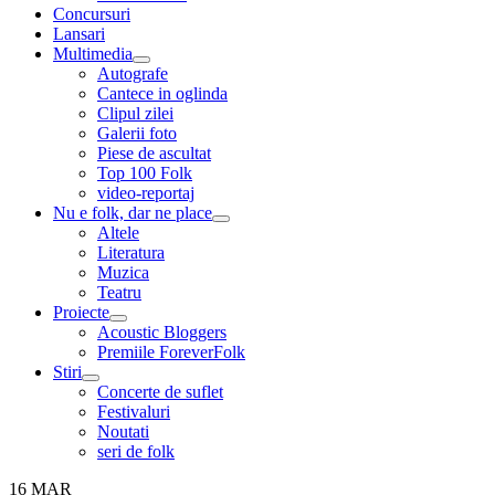
menu
Concursuri
Lansari
Multimedia
expand
Autografe
child
Cantece in oglinda
menu
Clipul zilei
Galerii foto
Piese de ascultat
Top 100 Folk
video-reportaj
Nu e folk, dar ne place
expand
Altele
child
Literatura
menu
Muzica
Teatru
Proiecte
expand
Acoustic Bloggers
child
Premiile ForeverFolk
menu
Stiri
expand
Concerte de suflet
child
Festivaluri
menu
Noutati
seri de folk
16
MAR