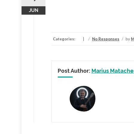
JUN
Categories:
/
No Responses
/
by
M
Post Author:
Marius Matache