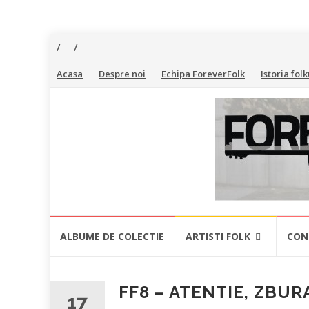
Skip
Acasa
Despre noi
Echipa ForeverFolk
Istoria folk
to
content
ForeverFolk
Muzica
sufletului
tau
Skip
ALBUME DE COLECTIE
ARTISTI FOLK
CON
to
content
FF8 – ATENTIE, ZBU
17