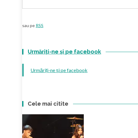
sau pe
RSS
Urmăriți-ne și pe facebook
Urmăriți-ne și pe facebook
Cele mai citite