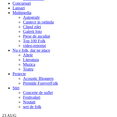
Concursuri
Lansari
Multimedia
Autografe
Cantece in oglinda
Clipul zilei
Galerii foto
Piese de ascultat
Top 100 Folk
video-reportaj
Nu e folk, dar ne place
Altele
Literatura
Muzica
Teatru
Proiecte
Acoustic Bloggers
Premiile ForeverFolk
Stiri
Concerte de suflet
Festivaluri
Noutati
seri de folk
23
AUG