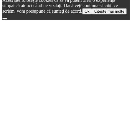
Acest site folosește cookies ca să vă putem oferi o experiență
simpatică atunci când ne vizitați. Dacă veți continua să citiți ce
scriem, vom presupune că sunteți de acord.
Ok
Citește mai multe