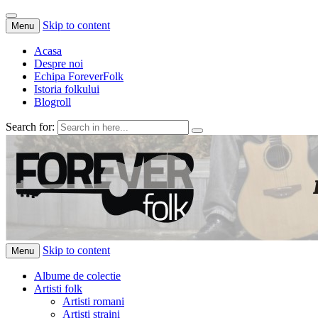
Skip to content
Menu
Acasa
Despre noi
Echipa ForeverFolk
Istoria folkului
Blogroll
Search for:
ForeverFolk
Muzica sufletului tau
Skip to content
Menu
Albume de colectie
Artisti folk
Artisti romani
Artisti straini