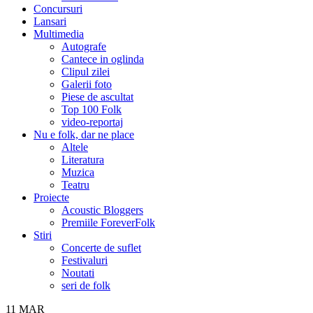
Concursuri
Lansari
Multimedia
Autografe
Cantece in oglinda
Clipul zilei
Galerii foto
Piese de ascultat
Top 100 Folk
video-reportaj
Nu e folk, dar ne place
Altele
Literatura
Muzica
Teatru
Proiecte
Acoustic Bloggers
Premiile ForeverFolk
Stiri
Concerte de suflet
Festivaluri
Noutati
seri de folk
11
MAR