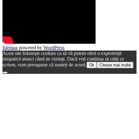
Islemag
powered by
WordPress
Acest site folosește cookies ca să vă putem oferi o experiență
simpatică atunci când ne vizitați. Dacă veți continua să citiți ce
scriem, vom presupune că sunteți de acord.
Ok
Citește mai multe