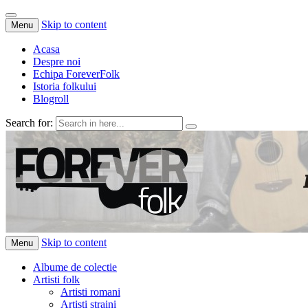
Skip to content
Menu
Acasa
Despre noi
Echipa ForeverFolk
Istoria folkului
Blogroll
Search for:
ForeverFolk
Muzica sufletului tau
Skip to content
Menu
Albume de colectie
Artisti folk
Artisti romani
Artisti straini