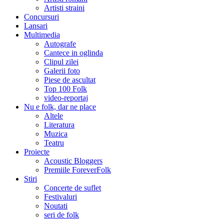
Artisti straini
Concursuri
Lansari
Multimedia
Autografe
Cantece in oglinda
Clipul zilei
Galerii foto
Piese de ascultat
Top 100 Folk
video-reportaj
Nu e folk, dar ne place
Altele
Literatura
Muzica
Teatru
Proiecte
Acoustic Bloggers
Premiile ForeverFolk
Stiri
Concerte de suflet
Festivaluri
Noutati
seri de folk