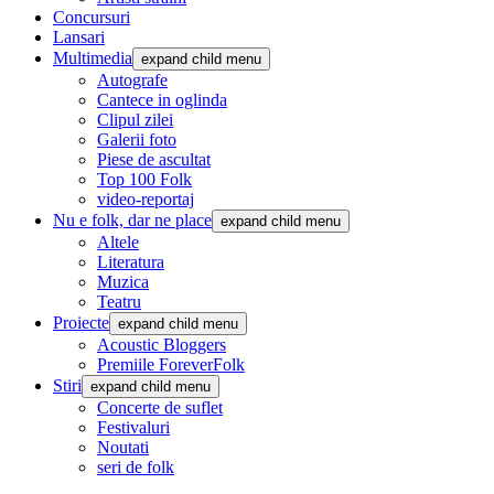
Concursuri
Lansari
Multimedia
expand child menu
Autografe
Cantece in oglinda
Clipul zilei
Galerii foto
Piese de ascultat
Top 100 Folk
video-reportaj
Nu e folk, dar ne place
expand child menu
Altele
Literatura
Muzica
Teatru
Proiecte
expand child menu
Acoustic Bloggers
Premiile ForeverFolk
Stiri
expand child menu
Concerte de suflet
Festivaluri
Noutati
seri de folk