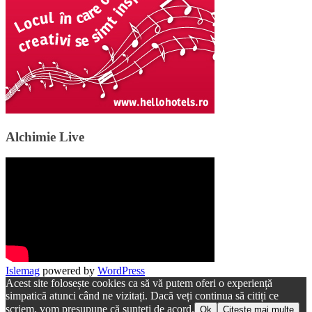
Alchimie Live
Islemag
powered by
WordPress
Acest site folosește cookies ca să vă putem oferi o experiență
simpatică atunci când ne vizitați. Dacă veți continua să citiți ce
scriem, vom presupune că sunteți de acord.
Ok
Citește mai multe