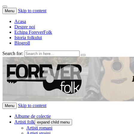
Skip to content
Menu
Acasa
Despre noi
Echipa ForeverFolk
Istoria folkului
Blogroll
Search for:
ForeverFolk
Muzica sufletului tau
Skip to content
Menu
Albume de colectie
Artisti folk
expand child menu
Artisti romani
Artisti straini