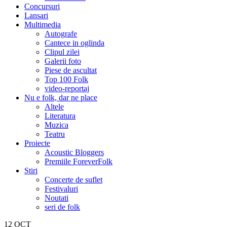
Concursuri
Lansari
Multimedia
Autografe
Cantece in oglinda
Clipul zilei
Galerii foto
Piese de ascultat
Top 100 Folk
video-reportaj
Nu e folk, dar ne place
Altele
Literatura
Muzica
Teatru
Proiecte
Acoustic Bloggers
Premiile ForeverFolk
Stiri
Concerte de suflet
Festivaluri
Noutati
seri de folk
12
OCT