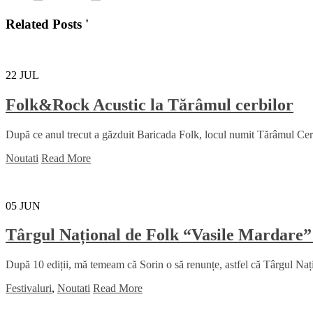
Related Posts '
22
JUL
Folk&Rock Acustic la Tărâmul cerbilor
După ce anul trecut a găzduit Baricada Folk, locul numit Tărâmul Cerbil
Noutati
Read More
05
JUN
Târgul Național de Folk “Vasile Mardare”
După 10 ediții, mă temeam că Sorin o să renunțe, astfel că Târgul Na
Festivaluri
,
Noutati
Read More