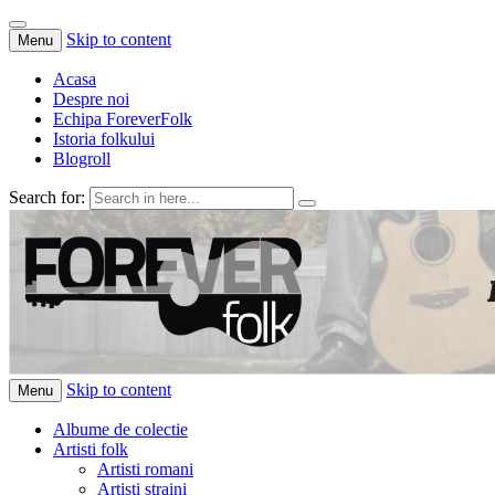
Skip to content
Menu
Acasa
Despre noi
Echipa ForeverFolk
Istoria folkului
Blogroll
Search for:
ForeverFolk
Muzica sufletului tau
Skip to content
Menu
Albume de colectie
Artisti folk
Artisti romani
Artisti straini