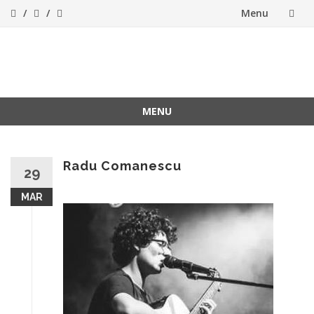
Menu
Skip
to
ForeverFolk
Muzica sufletului tau
content
MENU
Skip
to
content
Radu Comanescu
29
MAR