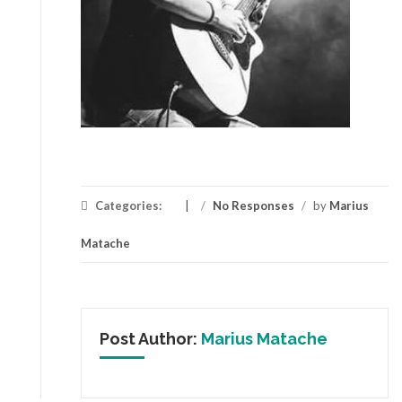
Categories:
/
No Responses
/
by
Marius
Matache
Post Author:
Marius Matache