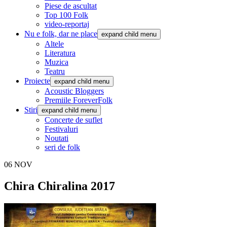
Piese de ascultat
Top 100 Folk
video-reportaj
Nu e folk, dar ne place
expand child menu
Altele
Literatura
Muzica
Teatru
Proiecte
expand child menu
Acoustic Bloggers
Premiile ForeverFolk
Stiri
expand child menu
Concerte de suflet
Festivaluri
Noutati
seri de folk
06
NOV
Chira Chiralina 2017