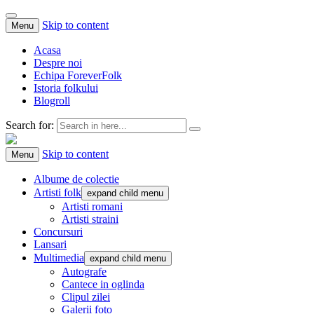
Skip to content
Menu
Acasa
Despre noi
Echipa ForeverFolk
Istoria folkului
Blogroll
Search for:
ForeverFolk
Muzica sufletului tau
Skip to content
Menu
Albume de colectie
Artisti folk
expand child menu
Artisti romani
Artisti straini
Concursuri
Lansari
Multimedia
expand child menu
Autografe
Cantece in oglinda
Clipul zilei
Galerii foto