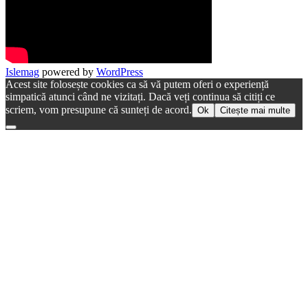
Islemag
powered by
WordPress
Acest site folosește cookies ca să vă putem oferi o experiență
simpatică atunci când ne vizitați. Dacă veți continua să citiți ce
scriem, vom presupune că sunteți de acord.
Ok
Citește mai multe