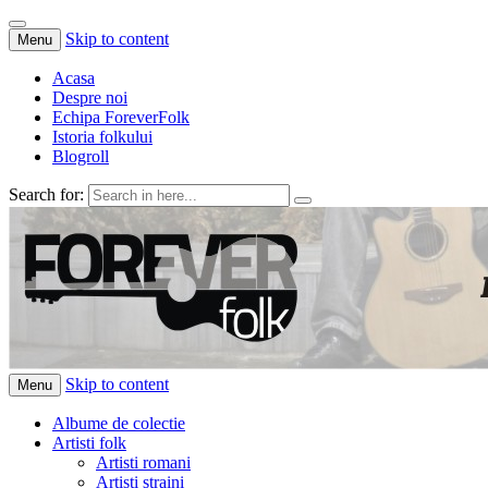
Skip to content
Menu
Acasa
Despre noi
Echipa ForeverFolk
Istoria folkului
Blogroll
Search for:
ForeverFolk
Muzica sufletului tau
Skip to content
Menu
Albume de colectie
Artisti folk
Artisti romani
Artisti straini