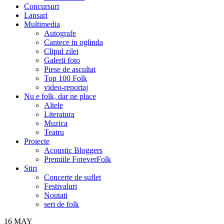
Concursuri
Lansari
Multimedia
Autografe
Cantece in oglinda
Clipul zilei
Galerii foto
Piese de ascultat
Top 100 Folk
video-reportaj
Nu e folk, dar ne place
Altele
Literatura
Muzica
Teatru
Proiecte
Acoustic Bloggers
Premiile ForeverFolk
Stiri
Concerte de suflet
Festivaluri
Noutati
seri de folk
16
MAY