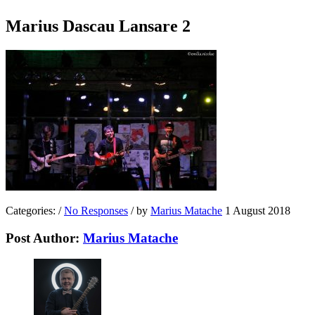
Marius Dascau Lansare 2
Categories:
/
No Responses
/
by
Marius Matache
1 August 2018
Post Author:
Marius Matache