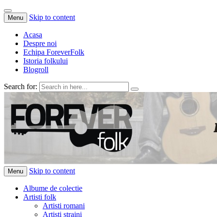
Skip to content
Menu
Acasa
Despre noi
Echipa ForeverFolk
Istoria folkului
Blogroll
Search for:
ForeverFolk
Muzica sufletului tau
Skip to content
Menu
Albume de colectie
Artisti folk
Artisti romani
Artisti straini