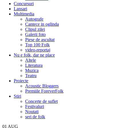
Concursuri
Lansari
Multimedia
Autografe
Cantece in oglinda
Clipul zilei
Galerii foto
Piese de ascultat
Top 100 Folk
video-reportaj
Nu e folk, dar ne place
Altele
Literatura
Muzica
Teatru
Proiecte
Acoustic Bloggers
Premiile ForeverFolk
Stiri
Concerte de suflet
Festivaluri
Noutati
seri de folk
01
AUG