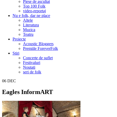
Piese de ascultat
Top 100 Folk
video-reportaj
Nu e folk, dar ne place
Altele
Literatura
Muzica
Teatru
Proiecte
Acoustic Bloggers
Premiile ForeverFolk
Stiri
Concerte de suflet
Festivaluri
Noutati
seri de folk
06
DEC
Eagles InformART