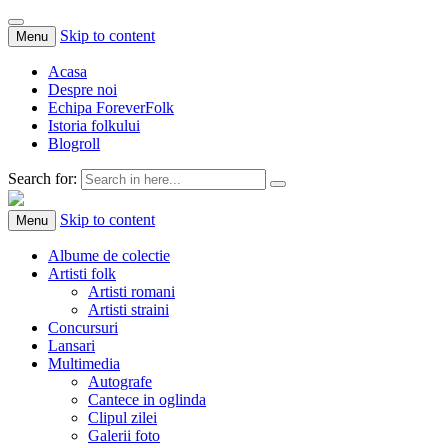
Skip to content
Menu
Acasa
Despre noi
Echipa ForeverFolk
Istoria folkului
Blogroll
Search for:
ForeverFolk
Muzica sufletului tau
Skip to content
Menu
Albume de colectie
Artisti folk
Artisti romani
Artisti straini
Concursuri
Lansari
Multimedia
Autografe
Cantece in oglinda
Clipul zilei
Galerii foto