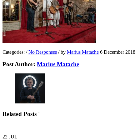
Categories:
/
No Responses
/
by
Marius Matache
6 December 2018
Post Author:
Marius Matache
Related Posts '
22
JUL