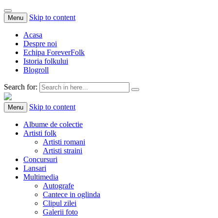
Skip to content
Menu
Acasa
Despre noi
Echipa ForeverFolk
Istoria folkului
Blogroll
Search for:
ForeverFolk
Muzica sufletului tau
Skip to content
Menu
Albume de colectie
Artisti folk
Artisti romani
Artisti straini
Concursuri
Lansari
Multimedia
Autografe
Cantece in oglinda
Clipul zilei
Galerii foto