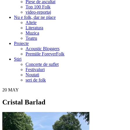
Piese de ascultat
Top 100 Folk
video-reportaj
Nu e folk, dar ne place
Altele
Literatura
Muzica
Teatru
Proiecte
Acoustic Bloggers
Premiile ForeverFolk
Stiri
Concerte de suflet
Festivaluri
Noutati
seri de folk
20
MAY
Cristal Barlad