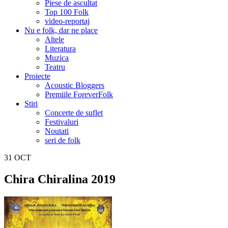
Piese de ascultat
Top 100 Folk
video-reportaj
Nu e folk, dar ne place
Altele
Literatura
Muzica
Teatru
Proiecte
Acoustic Bloggers
Premiile ForeverFolk
Stiri
Concerte de suflet
Festivaluri
Noutati
seri de folk
31
OCT
Chira Chiralina 2019