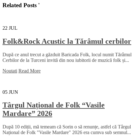
Related Posts '
22
JUL
Folk&Rock Acustic la Tărâmul cerbilor
După ce anul trecut a găzduit Baricada Folk, locul numit Tărâmul
Cerbilor de la Turceni invită din nou iubitorii de muzică folk și...
Noutati
Read More
05
JUN
Târgul Național de Folk “Vasile
Mardare” 2026
După 10 ediții, mă temeam că Sorin o să renunțe, astfel că Târgul
Național de Folk "Vasile Mardare" 2026 era cumva sub semnul...