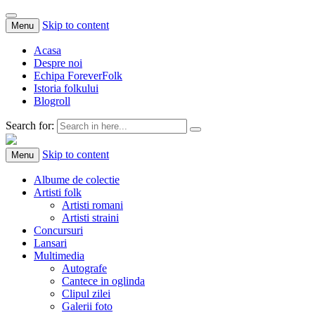
Skip to content
Menu
Acasa
Despre noi
Echipa ForeverFolk
Istoria folkului
Blogroll
Search for:
ForeverFolk
Muzica sufletului tau
Skip to content
Menu
Albume de colectie
Artisti folk
Artisti romani
Artisti straini
Concursuri
Lansari
Multimedia
Autografe
Cantece in oglinda
Clipul zilei
Galerii foto