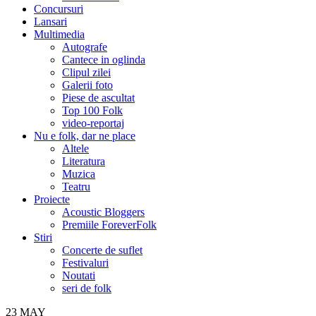
Concursuri
Lansari
Multimedia
Autografe
Cantece in oglinda
Clipul zilei
Galerii foto
Piese de ascultat
Top 100 Folk
video-reportaj
Nu e folk, dar ne place
Altele
Literatura
Muzica
Teatru
Proiecte
Acoustic Bloggers
Premiile ForeverFolk
Stiri
Concerte de suflet
Festivaluri
Noutati
seri de folk
23
MAY