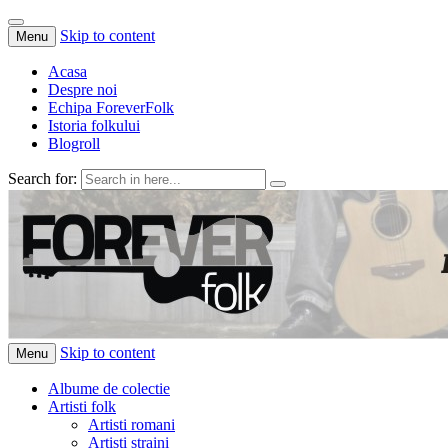
Skip to content
Menu
Acasa
Despre noi
Echipa ForeverFolk
Istoria folkului
Blogroll
Search for:
ForeverFolk
Muzica sufletului tau
Skip to content
Menu
Albume de colectie
Artisti folk
Artisti romani
Artisti straini