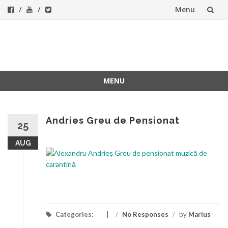
Menu
Skip
to
ForeverFolk
Muzica sufletului tau
content
MENU
Skip
to
content
Andries Greu de Pensionat
25
AUG
Categories:
/
No Responses
/
by
Marius