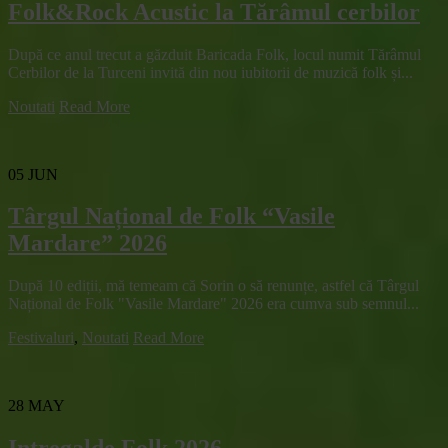
Folk&Rock Acustic la Tărâmul cerbilor
După ce anul trecut a găzduit Baricada Folk, locul numit Tărâmul
Cerbilor de la Turceni invită din nou iubitorii de muzică folk și...
Noutati
Read More
05
JUN
Târgul Național de Folk “Vasile
Mardare” 2026
După 10 ediții, mă temeam că Sorin o să renunțe, astfel că Târgul
Național de Folk "Vasile Mardare" 2026 era cumva sub semnul...
Festivaluri
,
Noutati
Read More
28
MAY