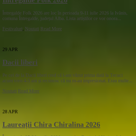
Intregalde Folk 2026
Întregalde Folk 2026 are loc în perioada 9-11 iulie 2026 la Ivănis,
comuna Întregalde, județul Alba. Lista artiștilor ce vor onora...
Festivaluri
,
Noutati
Read More
29
APR
Dacii liberi
Pe cei de la Dacii liberi cred că i-am văzut prima dată la Tecuci
acum vreo 4-5 ani și recunosc că nu m-au impresionat. Erau multe...
Noutati
Read More
28
APR
Laureații Chira Chiralina 2026