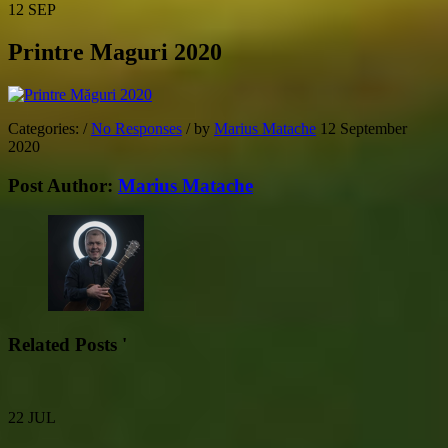
12
SEP
Printre Maguri 2020
Categories:
/
No Responses
/
by
Marius Matache
12 September
2020
Post Author:
Marius Matache
Related Posts '
22
JUL