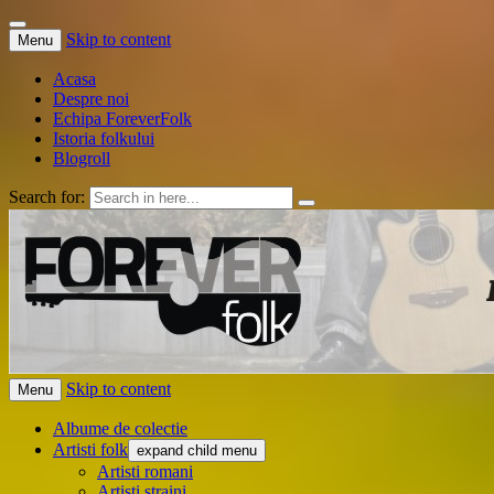
Skip to content
Menu
Acasa
Despre noi
Echipa ForeverFolk
Istoria folkului
Blogroll
Search for:
ForeverFolk
Muzica sufletului tau
Skip to content
Menu
Albume de colectie
Artisti folk
expand child menu
Artisti romani
Artisti straini