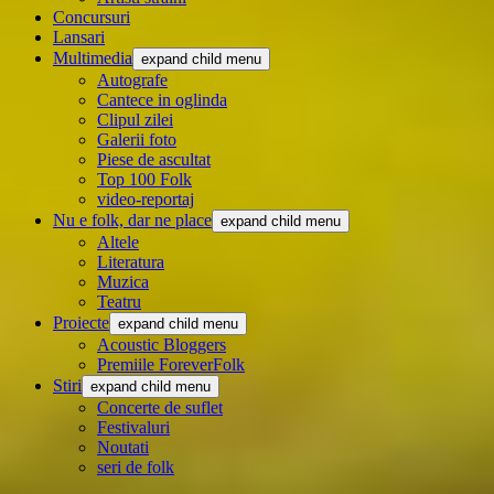
Concursuri
Lansari
Multimedia
expand child menu
Autografe
Cantece in oglinda
Clipul zilei
Galerii foto
Piese de ascultat
Top 100 Folk
video-reportaj
Nu e folk, dar ne place
expand child menu
Altele
Literatura
Muzica
Teatru
Proiecte
expand child menu
Acoustic Bloggers
Premiile ForeverFolk
Stiri
expand child menu
Concerte de suflet
Festivaluri
Noutati
seri de folk