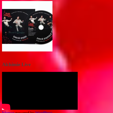
Alchimie Live
Islemag
powered by
WordPress