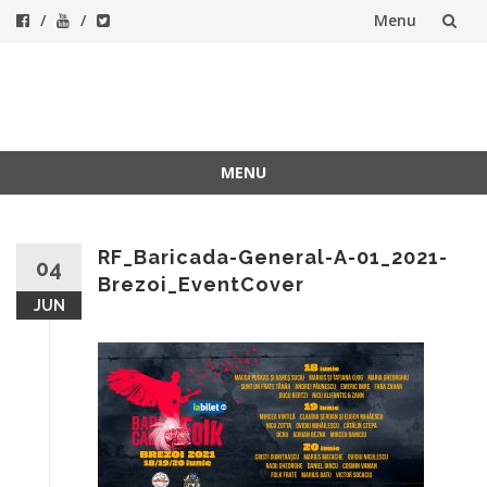
Menu
Skip
to
ForeverFolk
Muzica sufletului tau
content
MENU
Skip
to
content
RF_Baricada-General-A-01_2021-
04
Brezoi_EventCover
JUN