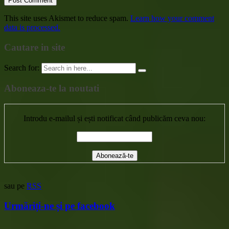
This site uses Akismet to reduce spam.
Learn how your comment
data is processed.
Cautare in site
Search for:
Aboneaza-te la noutati
Introdu e-mailul și ești notificat când publicăm ceva nou:
sau pe
RSS
Urmăriți-ne și pe facebook