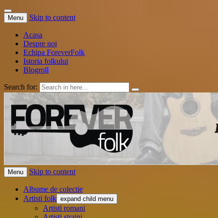
Skip to content
Menu
Acasa
Despre noi
Echipa ForeverFolk
Istoria folkului
Blogroll
Search for:
ForeverFolk
Muzica sufletului tau
Skip to content
Menu
Albume de colectie
Artisti folk
expand child menu
Artisti romani
Artisti straini