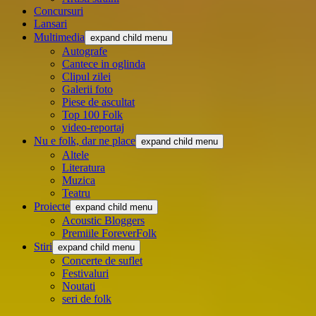
Concursuri
Lansari
Multimedia
expand child menu
Autografe
Cantece in oglinda
Clipul zilei
Galerii foto
Piese de ascultat
Top 100 Folk
video-reportaj
Nu e folk, dar ne place
expand child menu
Altele
Literatura
Muzica
Teatru
Proiecte
expand child menu
Acoustic Bloggers
Premiile ForeverFolk
Stiri
expand child menu
Concerte de suflet
Festivaluri
Noutati
seri de folk