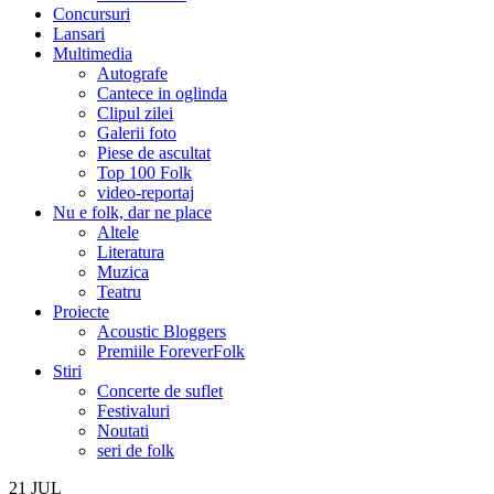
Concursuri
Lansari
Multimedia
Autografe
Cantece in oglinda
Clipul zilei
Galerii foto
Piese de ascultat
Top 100 Folk
video-reportaj
Nu e folk, dar ne place
Altele
Literatura
Muzica
Teatru
Proiecte
Acoustic Bloggers
Premiile ForeverFolk
Stiri
Concerte de suflet
Festivaluri
Noutati
seri de folk
21
JUL