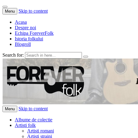
Skip to content
Menu
Acasa
Despre noi
Echipa ForeverFolk
Istoria folkului
Blogroll
Search for:
ForeverFolk
Muzica sufletului tau
Skip to content
Menu
Albume de colectie
Artisti folk
Artisti romani
Artisti straini