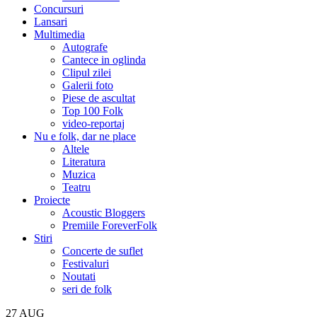
Concursuri
Lansari
Multimedia
Autografe
Cantece in oglinda
Clipul zilei
Galerii foto
Piese de ascultat
Top 100 Folk
video-reportaj
Nu e folk, dar ne place
Altele
Literatura
Muzica
Teatru
Proiecte
Acoustic Bloggers
Premiile ForeverFolk
Stiri
Concerte de suflet
Festivaluri
Noutati
seri de folk
27
AUG