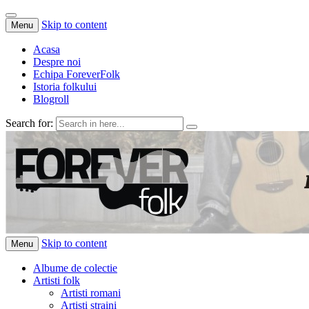
Skip to content
Menu
Acasa
Despre noi
Echipa ForeverFolk
Istoria folkului
Blogroll
Search for:
ForeverFolk
Muzica sufletului tau
Skip to content
Menu
Albume de colectie
Artisti folk
Artisti romani
Artisti straini