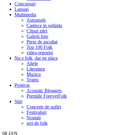
Concursuri
Lansari
Multimedia
Autografe
Cantece in oglinda
Clipul zilei
Galerii foto
Piese de ascultat
Top 100 Folk
video-reportaj
Nu e folk, dar ne place
Altele
Literatura
Muzica
Teatru
Proiecte
Acoustic Bloggers
Premiile ForeverFolk
Stiri
Concerte de suflet
Festivaluri
Noutati
seri de folk
08
JAN