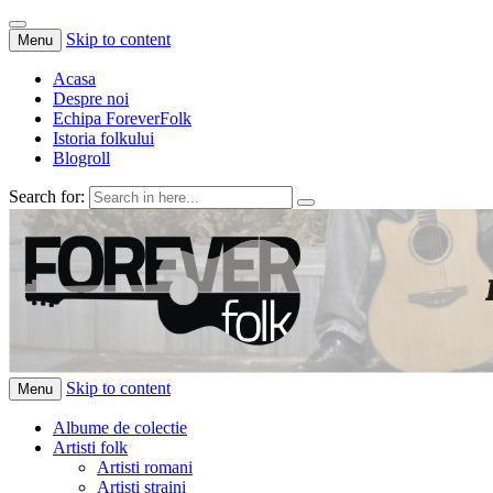
Skip to content
Menu
Acasa
Despre noi
Echipa ForeverFolk
Istoria folkului
Blogroll
Search for:
ForeverFolk
Muzica sufletului tau
Skip to content
Menu
Albume de colectie
Artisti folk
Artisti romani
Artisti straini