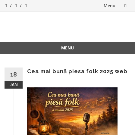
Menu
Skip
to
ForeverFolk
Muzica sufletului tau
content
MENU
Skip
to
content
Cea mai bună piesa folk 2025 web
18
JAN