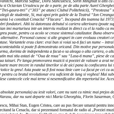
vanitchi, Marcela Saftiuc, Doru Stanculescu, Sorin Minghiat si altii cu 
lviu si Octavian Ursulescu pe de o parte, pe de alta parte Aurel Gherghe
te. “Trei-gaura-trei” (“303” pe atunci Clubul Politehnicii), “Preoteasa” 
colegii de studentie, Si, mai apoi prin galele de la Teatrul “Ion Creang
omania l-a constituit Cenaclul “Flacara”. Incepand din toamna lui 1973
i fondatori. Altii isi datoreaza debutul si cariera ulterioara (poate su
n imi marturisea intr-un interviu realizat in direct cu el la radio ca mu
 greu poate, pentru ca acolo se crease sistemul catalizator. Buna observ
 alternative. Personal cunosc si alte grupari in care evoluau creatori cel 
se. Variantele erau clare: erai bun si voiai sa-ti faci un nume – intrai
ncontestabila si poate fi demonstrata oricand. Din motive pur personal
urma, dorinta de independenta a facut-o sa aleaga o alta cariera, o alt
 putin mai stiu astazi de “Oua de roua” sau “Lasa-ti mana”, piese de ca
oua taisuri. Pe langa promovarea muzicii si poeziei de valoare a avut ne
te mare trecere in randul tinerilor si de aici pana la confiscarea lui 
iotice la greu! Asta poate sa fi fost noua linie care i-a facut pe cei cu
 pentru ca bratul revolutionar era suficient de lung si veghea! Mai subti
lese cantecele cele mai terne si nesemnificative din repertoriul lor. Ace
 absolute personala) au iesit valori, care nu sunt cu nimic mai prejos dec
inu Olarasu, dar nu sunt departe nici Maria Gheorghiu, Florin Sasarman,
rescu, Mihai Stan, Eugen Cristea, care au pus fiecare umarul pentru inno
recitand la Cenaclu, dar si prezentand formatul de radio al „Poeziei muz