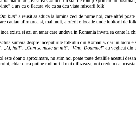
poi alaturi de „Pasarea Colibri” un star de folk (exprimare imposibila!)
inte” a ars ca o flacara vie ca sa dea viata miscarii folk!
Om bun
” a reusit sa aduca la lumina zeci de nume noi, care altfel poate 
re cautau afirmarea si, mai mult, a oferit o locatie unde iubitorii de fol
a inca exista si azi un tanar care undeva in Romania invata sa cante la 
 o schita sumara despre inceputurile folkului din Romania, dar un lucru e s
“, „
Ai, hai!
“, „
Cum se naste un mit
“, “
Vino, Doamne!
” au vegheat din 
ol este doar o aproximare, nu stim noi poate toate detaliile acestui desan
atorului, chiar daca putine radiouri il mai difuzeaza, noi credem ca aceast