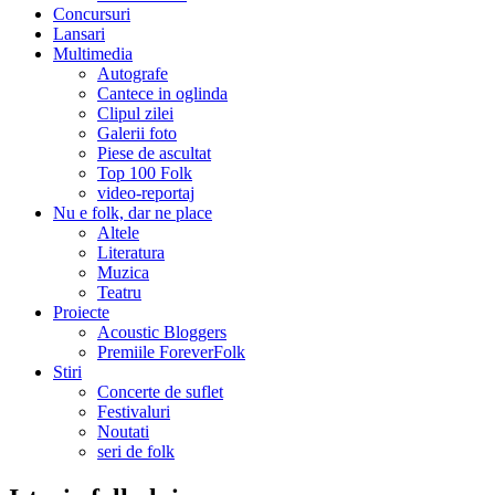
Concursuri
Lansari
Multimedia
Autografe
Cantece in oglinda
Clipul zilei
Galerii foto
Piese de ascultat
Top 100 Folk
video-reportaj
Nu e folk, dar ne place
Altele
Literatura
Muzica
Teatru
Proiecte
Acoustic Bloggers
Premiile ForeverFolk
Stiri
Concerte de suflet
Festivaluri
Noutati
seri de folk