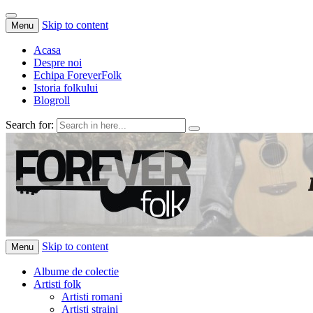
Skip to content
Menu
Acasa
Despre noi
Echipa ForeverFolk
Istoria folkului
Blogroll
Search for:
ForeverFolk
Muzica sufletului tau
Skip to content
Menu
Albume de colectie
Artisti folk
Artisti romani
Artisti straini