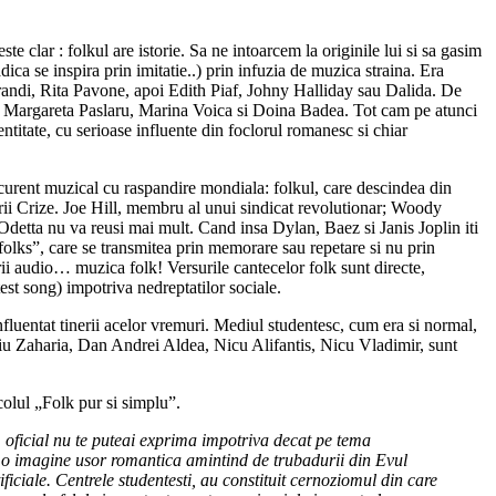
 clar : folkul are istorie. Sa ne intoarcem la originile lui si sa gasim
 se inspira prin imitatie..) prin infuzia de muzica straina. Era
ndi, Rita Pavone, apoi Edith Piaf, Johny Halliday sau Dalida. De
e Margareta Paslaru, Marina Voica si Doina Badea. Tot cam pe atunci
dentitate, cu serioase influente din foclorul romanesc si chiar
curent muzical cu raspandire mondiala: folkul, care descindea din
Marii Crize. Joe Hill, membru al unui sindicat revolutionar; Woody
etta nu va reusi mai mult. Cand insa Dylan, Baez si Janis Joplin iti
“folks”, care se transmitea prin memorare sau repetare si nu prin
rii audio… muzica folk! Versurile cantecelor folk sunt directe,
est song) impotriva nedreptatilor sociale.
fluentat tinerii acelor vremuri. Mediul studentesc, cum era si normal,
viu Zaharia, Dan Andrei Aldea, Nicu Alifantis, Nicu Vladimir, sunt
colul „Folk pur si simplu”.
nd, oficial nu te puteai exprima impotriva decat pe tema
la o imagine usor romantica amintind de trubadurii din Evul
ficiale. Centrele studentesti, au constituit cernoziomul din care