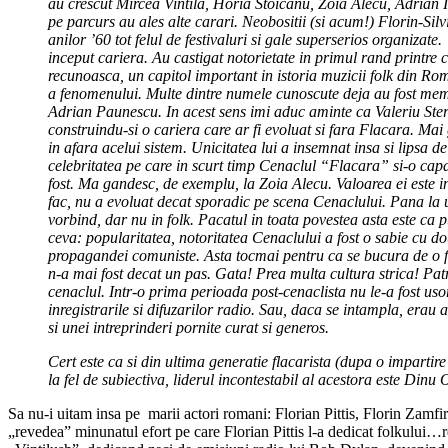
au crescut Mircea Vintila, Horia Stoicanu, Zoia Alecu, Adrian I
pe parcurs au ales alte carari. Neobositii (si acum!) Florin-Si
anilor ’60 tot felul de festivaluri si gale superserios organiza
inceput cariera. Au castigat notorietate in primul rand printre 
recunoasca, un capitol important in istoria muzicii folk din R
a fenomenului. Multe dintre numele cunoscute deja au fost membr
Adrian Paunescu. In acest sens imi aduc aminte ca Valeriu Steria
construindu-si o cariera care ar fi evoluat si fara Flacara. Mai
in afara acelui sistem. Unicitatea lui a insemnat insa si lipsa de
celebritatea pe care in scurt timp Cenaclul “Flacara” si-o capata
fost. Ma gandesc, de exemplu, la Zoia Alecu. Valoarea ei este i
fac, nu a evoluat decat sporadic pe scena Cenaclului. Pana la 
vorbind, dar nu in folk. Pacatul in toata povestea asta este ca
ceva: popularitatea, notoritatea Cenaclului a fost o sabie cu d
propagandei comuniste. Asta tocmai pentru ca se bucura de o foar
n-a mai fost decat un pas. Gata! Prea multa cultura strica! Patr
cenaclul. Intr-o prima perioada post-cenaclista nu le-a fost usor
inregistrarile si difuzarilor radio. Sau, daca se intampla, erau a
si unei intreprinderi pornite curat si generos.
Cert este ca si din ultima generatie flacarista (dupa o impartire
la fel de subiectiva, liderul incontestabil al acestora este D
Sa nu-i uitam insa pe marii actori romani: Florian Pittis, Florin Zamfi
„revedea” minunatul efort pe care Florian Pittis l-a dedicat folkului…