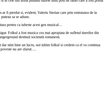
 si in cele din urma punand bazele unui post de radio care a fost prima
s-ar fi pierdut si, evident, Valeriu Sterian care prin emisiunea de la
k puteau sa se adune.
chitara pentru ca iubeste acest gen muzical…
igur. Folkul a fost muzica cea mai apropiata de sufletul tinerilor din
ungerground destinul societatii romanesti.
t dar stim bine un lucru, noi iubim folkul si credem ca el va continua
a poveste nu are sfarsit….