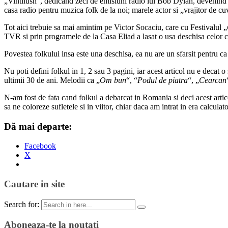
„Vintilush”, dedicand zeci de emisiuni radio lui Bob Dylan, devenind a
casa radio pentru muzica folk de la noi; marele actor si „vrajitor de cuv
Tot aici trebuie sa mai amintim pe Victor Socaciu, care cu Festivalul „
TVR si prin programele de la Casa Eliad a lasat o usa deschisa celor ca
Povestea folkului insa este una deschisa, ea nu are un sfarsit pentru c
Nu poti defini folkul in 1, 2 sau 3 pagini, iar acest articol nu e decat
ultimii 30 de ani. Melodii ca „
Om bun
“, “
Podul de piatra
“, „
Cearcan
N-am fost de fata cand folkul a debarcat in Romania si deci acest artic
sa ne coloreze sufletele si in viitor, chiar daca am intrat in era calcul
Dă mai departe:
Facebook
X
Cautare in site
Search for:
Aboneaza-te la noutati