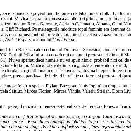
 ascensiunea, si apogeul unui fenomen de talia muzicii folk. Un lucru este
zical. Muzica usoara romaneasca a anilor 60 primea un aer proaspat(adica
i italieni precum Remo Germany, Adriano Celentano, Albano, Giani Mora
si Cliff Richard. Pe meleagurile mioritice topul feminin era dominat d
care, desi pornea imitind trupe de afara, incet-incet isi va gasi propria i
ga
,
Andrii Popa
sau albumul
Cantafabule
.
lan si Joan Baez sau ale scotianului Donovan. Se nastea, atunci, un nou 
 XX. Parintii folk-ului sunt considerati cantaretii protestatari din anii 
. Nu va speriati daca numele nu va spun nimic, probabil nici cel de Od
adacinile folkului. Muzica folk e definita ca „muzica oamenilor de rind, 
e circulau ca „traditional music” si aveau sa devina in epoca inregistra
lare, preocupandu-se de individ in relatie cu istoria si protestand (prot
cintece folk (in special Dylan, Baez, sau Janis Joplin) au erupt si au in
cela Saftiuc, Mircea Florian, Mircea Vintila, Valeriu Sterian, Dorin Li
at in peisajul muzical romanesc este realizata de Teodora Ionescu in arti
american ar fi fost artificial si mimetic, aici, in Carpati. Cinstit vorbi
liniri marete”. Renuntarea aproape in totalitate la protest si trecerea 
 buna bucata de timp. Ba chiar a inflorit sanatos, fara ingrasaminte arti