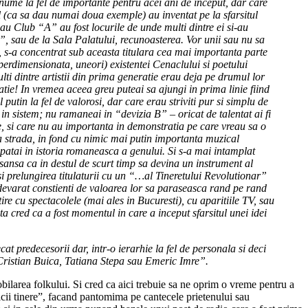
nume la fel de importante pentru acei ani de inceput, dar care
l (ca sa dau numai doua exemple) au inventat pe la sfarsitul
sau Club “A” au fost locurile de unde multi dintre ei si-au
a”, sau de la Sala Palatului, recunoasterea. Vor unii sau nu sa
, s-a concentrat sub aceasta titulara cea mai importanta parte
perdimensionata, uneori) existentei Cenaclului si poetului
lti dintre artistii din prima generatie erau deja pe drumul lor
atie! In vremea aceea greu puteai sa ajungi in prima linie fiind
putin la fel de valorosi, dar care erau striviti pur si simplu de
 in sistem; nu ramaneai in “devizia B” – oricat de talentat ai fi
e, si care nu au importanta in demonstratia pe care vreau sa o
a strada, in fond cu nimic mai putin importanta muzical
patai in istoria romaneasca a genului. Si s-a mai intamplat
sansa ca in destul de scurt timp sa devina un instrument al
si prelungirea titulaturii cu un “…al Tineretului Revolutionar”
 adevarat constienti de valoarea lor sa paraseasca rand pe rand
re cu spectacolele (mai ales in Bucuresti), cu aparitiile TV, sau
sta cred ca a fost momentul in care a inceput sfarsitul unei idei
at predecesorii dar, intr-o ierarhie la fel de personala si deci
 Cristian Buica, Tatiana Stepa sau Emeric Imre”.
bilarea folkului. Si cred ca aici trebuie sa ne oprim o vreme pentru a
icii tinere”, facand pantomima pe cantecele prietenului sau