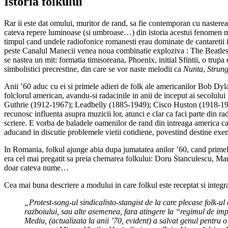
Istoria folkului
Rar ii este dat omului, muritor de rand, sa fie contemporan cu nasterea,
cateva repere luminoase (si umbroase…) din istoria acestui fenomen mu
timpul cand undele radiofonice romanesti erau dominate de cantareti
peste Canalul Manecii venea noua combinatie exploziva : The Beatles 
se nastea un mit: formatia timisoreana, Phoenix, initial Sfintii, o trupa 
simbolistici precrestine, din care se vor naste melodii ca
Nunta
,
Strun
Anii ’60 aduc cu ei si primele adieri de folk ale americanilor Bob Dy
folclorul american, avandu-si radacinile in anii de inceput ai secolului
Guthrie (1912-1967); Leadbelly (1885-1949); Cisco Huston (1918-1961)
recunosc influenta asupra muzicii lor, atunci e clar ca faci parte din r
scriere. E vorba de baladele oamenilor de rand din intreaga america car
aducand in discutie problemele vietii cotidiene, povestind destine exemp
In Romania, folkul ajunge abia dupa jumatatea anilor ’60, cand primele 
era cel mai pregatit sa preia chemarea folkului: Doru Stanculescu, Mar
doar cateva nume…
Cea mai buna descriere a modului in care folkul este receptat si integr
„Protest-song-ul sindicalisto-stangist de la care plecase folk-ul 
razboiului, sau alte asemenea, fara atingere la “regimul de imp
Mediu, (actualizata la anii ’70, evident) a salvat genul pentru o