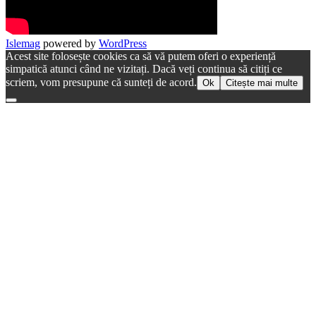
Islemag
powered by
WordPress
Acest site folosește cookies ca să vă putem oferi o experiență
simpatică atunci când ne vizitați. Dacă veți continua să citiți ce
scriem, vom presupune că sunteți de acord.
Ok
Citește mai multe