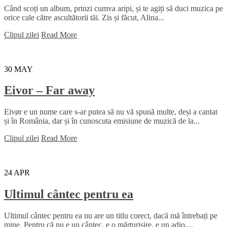
Când scoți un album, prinzi cumva aripi, și te agiți să duci muzica pe
orice cale către ascultătorii tăi. Zis și făcut, Alina...
Clipul zilei
Read More
30
MAY
Eivor – Far away
Eivør e un nume care s-ar putea să nu vă spună multe, deși a cantat
și în România, dar și în cunoscuta emisiune de muzică de la...
Clipul zilei
Read More
24
APR
Ultimul cântec pentru ea
Ultimul cântec pentru ea nu are un titlu corect, dacă mă întrebați pe
mine. Pentru că nu e un cântec, e o mărturisire, e un adio,...