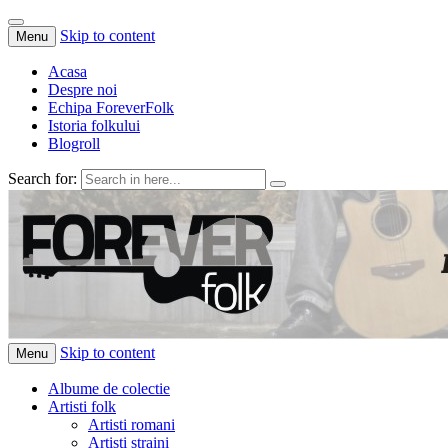
Skip to content
Menu
Acasa
Despre noi
Echipa ForeverFolk
Istoria folkului
Blogroll
Search for:
ForeverFolk
Muzica sufletului tau
Skip to content
Menu
Albume de colectie
Artisti folk
Artisti romani
Artisti straini