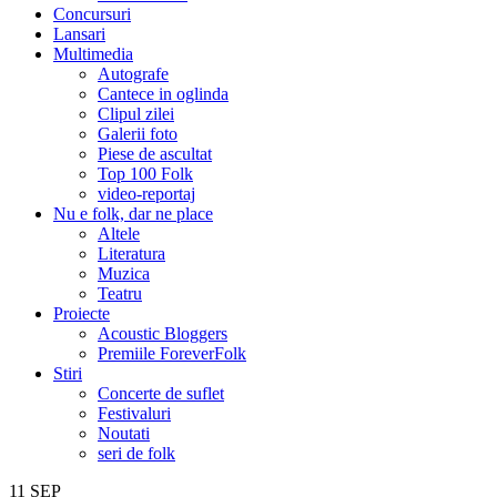
Concursuri
Lansari
Multimedia
Autografe
Cantece in oglinda
Clipul zilei
Galerii foto
Piese de ascultat
Top 100 Folk
video-reportaj
Nu e folk, dar ne place
Altele
Literatura
Muzica
Teatru
Proiecte
Acoustic Bloggers
Premiile ForeverFolk
Stiri
Concerte de suflet
Festivaluri
Noutati
seri de folk
11
SEP