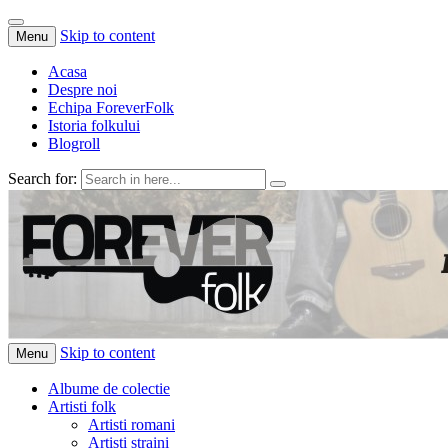
Skip to content
Menu
Acasa
Despre noi
Echipa ForeverFolk
Istoria folkului
Blogroll
Search for:
Muzica sufletului tau
ForeverFolk
Skip to content
Menu
Albume de colectie
Artisti folk
Artisti romani
Artisti straini