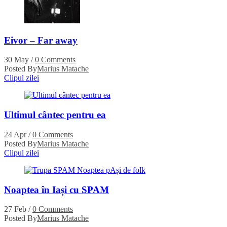
Eivor – Far away
30 May
/
0 Comments
Posted By
Marius Matache
Clipul zilei
Ultimul cântec pentru ea
24 Apr
/
0 Comments
Posted By
Marius Matache
Clipul zilei
Noaptea în Iași cu SPAM
27 Feb
/
0 Comments
Posted By
Marius Matache