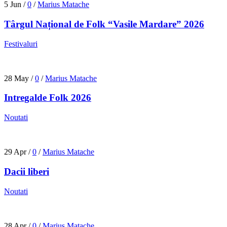
5 Jun
/
0
/
Marius Matache
Târgul Național de Folk “Vasile Mardare” 2026
Festivaluri
28 May
/
0
/
Marius Matache
Intregalde Folk 2026
Noutati
29 Apr
/
0
/
Marius Matache
Dacii liberi
Noutati
28 Apr
/
0
/
Marius Matache