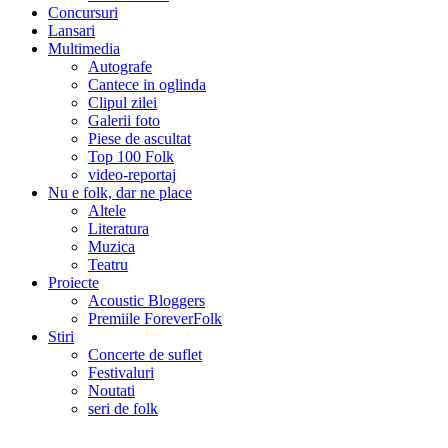
Concursuri
Lansari
Multimedia
Autografe
Cantece in oglinda
Clipul zilei
Galerii foto
Piese de ascultat
Top 100 Folk
video-reportaj
Nu e folk, dar ne place
Altele
Literatura
Muzica
Teatru
Proiecte
Acoustic Bloggers
Premiile ForeverFolk
Stiri
Concerte de suflet
Festivaluri
Noutati
seri de folk