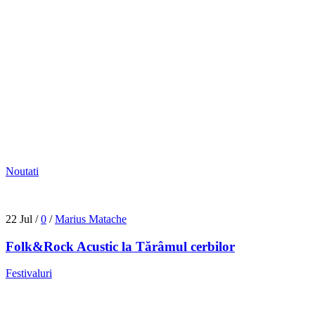
Laureații Chira Chiralina 2026
28 Apr
/
0
/
Marius Matache
Cluj Folk Fest 2026
18 Apr
/
1
/
Marius Matache
Noutati
22 Jul
/
0
/
Marius Matache
Folk&Rock Acustic la Tărâmul cerbilor
Festivaluri