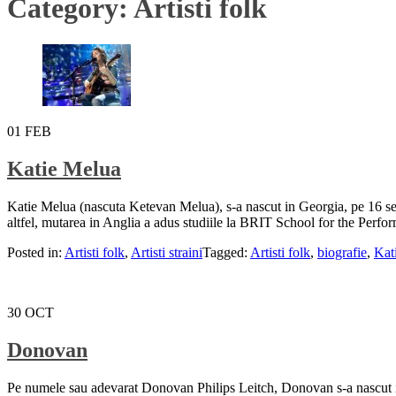
Category:
Artisti folk
01
FEB
Katie Melua
Katie Melua (nascuta Ketevan Melua), s-a nascut in Georgia, pe 16 sept
altfel, mutarea in Anglia a adus studiile la BRIT School for the Perfor
Posted in:
Artisti folk
,
Artisti straini
Tagged:
Artisti folk
,
biografie
,
Kat
30
OCT
Donovan
Pe numele sau adevarat Donovan Philips Leitch, Donovan s-a nascut in M