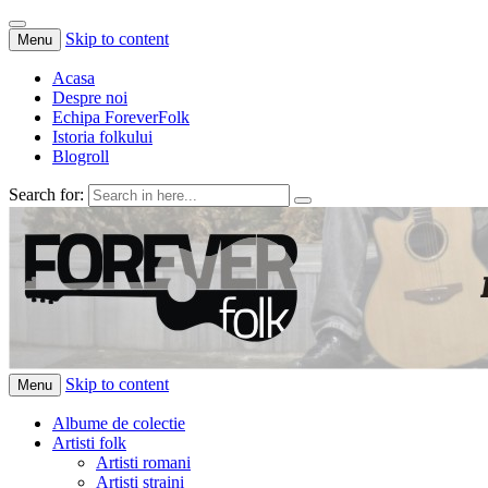
Skip to content
Menu
Acasa
Despre noi
Echipa ForeverFolk
Istoria folkului
Blogroll
Search for:
ForeverFolk
Muzica sufletului tau
Skip to content
Menu
Albume de colectie
Artisti folk
Artisti romani
Artisti straini