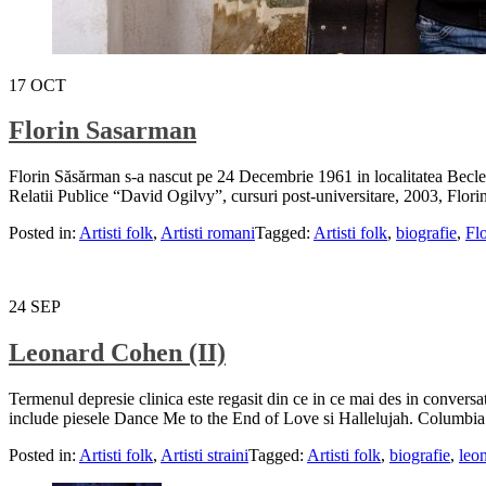
17
OCT
Florin Sasarman
Florin Săsărman s-a nascut pe 24 Decembrie 1961 in localitatea Beclea
Relatii Publice “David Ogilvy”, cursuri post-universitare, 2003, Flori
Posted in:
Artisti folk
,
Artisti romani
Tagged:
Artisti folk
,
biografie
,
Fl
24
SEP
Leonard Cohen (II)
Termenul depresie clinica este regasit din ce in ce mai des in conversa
include piesele Dance Me to the End of Love si Hallelujah. Columbia 
Posted in:
Artisti folk
,
Artisti straini
Tagged:
Artisti folk
,
biografie
,
leo