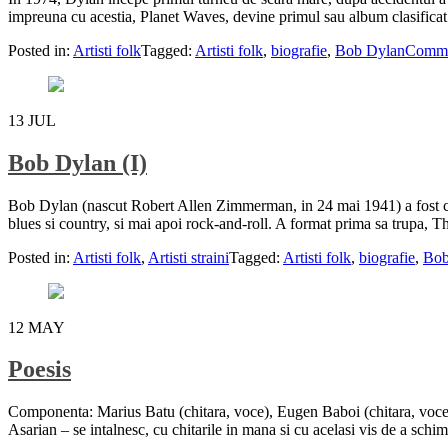
impreuna cu acestia, Planet Waves, devine primul sau album clasificat
Posted in:
Artisti folk
Tagged:
Artisti folk
,
biografie
,
Bob Dylan
Comm
13
JUL
Bob Dylan (I)
Bob Dylan (nascut Robert Allen Zimmerman, in 24 mai 1941) a fost cres
blues si country, si mai apoi rock-and-roll. A format prima sa trupa, 
Posted in:
Artisti folk
,
Artisti straini
Tagged:
Artisti folk
,
biografie
,
Bob
12
MAY
Poesis
Componenta: Marius Batu (chitara, voce), Eugen Baboi (chitara, voce) 
Asarian – se intalnesc, cu chitarile in mana si cu acelasi vis de a sch