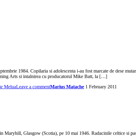
embrie 1984. Copilaria si adolescenta i-au fost marcate de dese mutari,
ming Arts si intalnirea cu producatorul Mike Batt, la […]
ie Melua
Leave a comment
Marius Matache
1 February 2011
aryhill, Glasgow (Scotia), pe 10 mai 1946. Radacinile celtice si pasiun