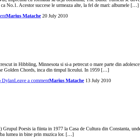
 ca No.1. Acestor succese le urmeaza alte, la fel de mari: albumele […]
ent
Marius Matache
20 July 2010
cut in Hibbling, Minnesota si si-a petrecut o mare parte din adolescen
The Golden Chords, inca din timpul liceului. In 1959 […]
 Dylan
Leave a comment
Marius Matache
13 July 2010
Grupul Poesis ia fiinta in 1977 la Casa de Cultura din Constanta, unde
imba lumea in bine prin muzica lor. […]