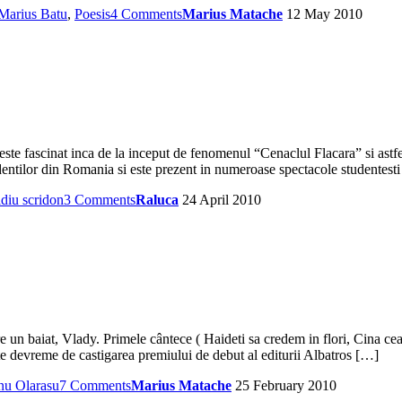
Marius Batu
,
Poesis
4 Comments
Marius Matache
12 May 2010
ste fascinat inca de la inceput de fenomenul “Cenaclul Flacara” si astfe
tudentilor din Romania si este prezent in numeroase spectacole studentest
idiu scridon
3 Comments
Raluca
24 April 2010
re un baiat, Vlady. Primele cântece ( Haideti sa credem in flori, Cina c
rte devreme de castigarea premiului de debut al editurii Albatros […]
nu Olarasu
7 Comments
Marius Matache
25 February 2010