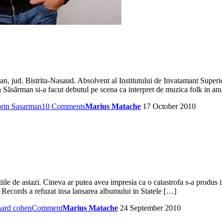
n, jud. Bistrita-Nasaud. Absolvent al Institutului de Invatamant Superi
n Săsărman si-a facut debutul pe scena ca interpret de muzica folk in anu
orin Sasarman
10 Comments
Marius Matache
17 October 2010
tiile de astazi. Cineva ar putea avea impresia ca o catastrofa s-a produs
Records a refuzat insa lansarea albumului in Statele […]
nard cohen
Comment
Marius Matache
24 September 2010