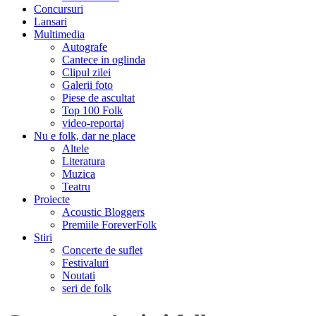
Concursuri
Lansari
Multimedia
Autografe
Cantece in oglinda
Clipul zilei
Galerii foto
Piese de ascultat
Top 100 Folk
video-reportaj
Nu e folk, dar ne place
Altele
Literatura
Muzica
Teatru
Proiecte
Acoustic Bloggers
Premiile ForeverFolk
Stiri
Concerte de suflet
Festivaluri
Noutati
seri de folk