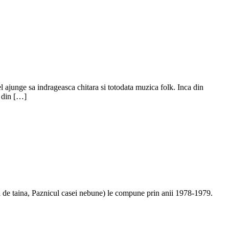
l ajunge sa indrageasca chitara si totodata muzica folk. Inca din
i din […]
ea de taina, Paznicul casei nebune) le compune prin anii 1978-1979.