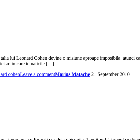
talia lui Leonard Cohen devine o misiune aproape imposibila, atunci can
icism in care tematicile […]
nard cohen
Leave a comment
Marius Matache
21 September 2010
ut, impreuna cu formatia sa deja obisnuita, The Band. Turneul se dovede