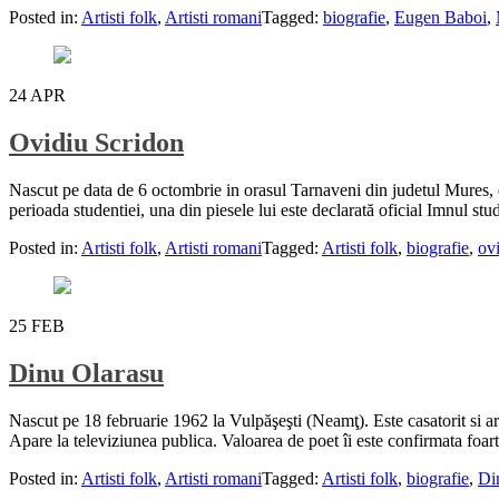
Posted in:
Artisti folk
,
Artisti romani
Tagged:
biografie
,
Eugen Baboi
,
24
APR
Ovidiu Scridon
Nascut pe data de 6 octombrie in orasul Tarnaveni din judetul Mures, e
perioada studentiei, una din piesele lui este declarată oficial Imnul s
Posted in:
Artisti folk
,
Artisti romani
Tagged:
Artisti folk
,
biografie
,
ov
25
FEB
Dinu Olarasu
Nascut pe 18 februarie 1962 la Vulpăşeşti (Neamţ). Este casatorit si a
Apare la televiziunea publica. Valoarea de poet îi este confirmata foa
Posted in:
Artisti folk
,
Artisti romani
Tagged:
Artisti folk
,
biografie
,
Di