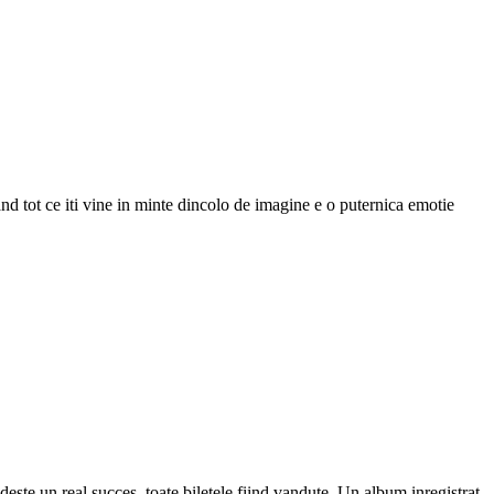
d tot ce iti vine in minte dincolo de imagine e o puternica emotie
ste un real succes, toate biletele fiind vandute. Un album inregistrat