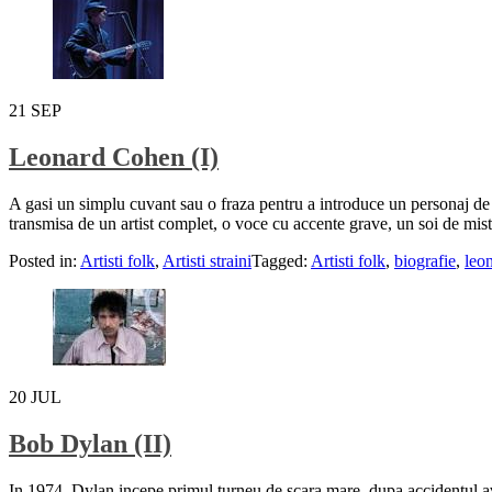
21
SEP
Leonard Cohen (I)
A gasi un simplu cuvant sau o fraza pentru a introduce un personaj de 
transmisa de un artist complet, o voce cu accente grave, un soi de mist
Posted in:
Artisti folk
,
Artisti straini
Tagged:
Artisti folk
,
biografie
,
leo
20
JUL
Bob Dylan (II)
In 1974, Dylan incepe primul turneu de scara mare, dupa accidentul av