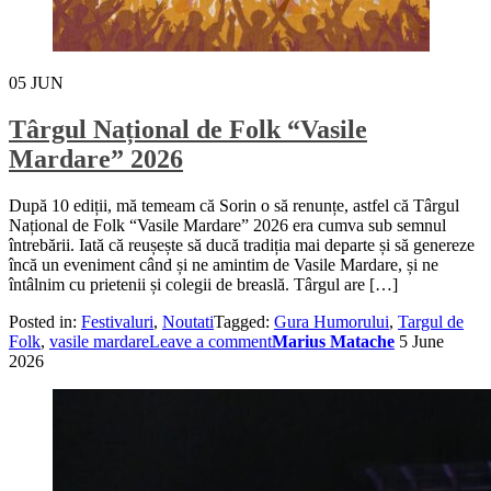
05
JUN
Târgul Național de Folk “Vasile
Mardare” 2026
După 10 ediții, mă temeam că Sorin o să renunțe, astfel că Târgul
Național de Folk “Vasile Mardare” 2026 era cumva sub semnul
întrebării. Iată că reușește să ducă tradiția mai departe și să genereze
încă un eveniment când și ne amintim de Vasile Mardare, și ne
întâlnim cu prietenii și colegii de breaslă. Târgul are […]
Posted in:
Festivaluri
,
Noutati
Tagged:
Gura Humorului
,
Targul de
Folk
,
vasile mardare
Leave a comment
Marius Matache
5 June
2026