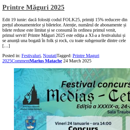
Printre Măguri 2025
Edit 19 iunie: dacă folosiți codul FOLK25, primiți 15% reducere din
prețul abonamentelor și biletelor. Atenție, numărul de abonamente și
bilete reduse este limitat și se consumă în ordinea primul venit,
primul servit! Printre Măguri 2025 este ediția a XI-a a festivalului și
se anunță una bogată în folk și rock, cu toate subgenurile dintre cele
[…]
Posted in:
Festivaluri
,
Noutati
Tagged:
Printre Maguri
2025
Comment
Marius Matache
24 March 2025