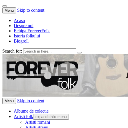
Skip to content
Menu
Acasa
Despre noi
Echipa ForeverFolk
Istoria folkului
Blogroll
Search for:
ForeverFolk
Muzica sufletului tau
Skip to content
Menu
Albume de colectie
Artisti folk
expand child menu
Artisti romani
Artisti straini