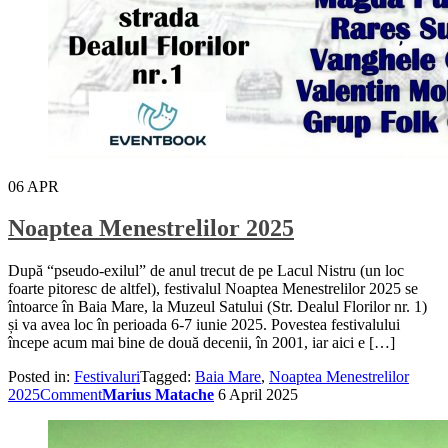
06
APR
Noaptea Menestrelilor 2025
După “pseudo-exilul” de anul trecut de pe Lacul Nistru (un loc
foarte pitoresc de altfel), festivalul Noaptea Menestrelilor 2025 se
întoarce în Baia Mare, la Muzeul Satului (Str. Dealul Florilor nr. 1)
și va avea loc în perioada 6-7 iunie 2025. Povestea festivalului
începe acum mai bine de două decenii, în 2001, iar aici e […]
Posted in:
Festivaluri
Tagged:
Baia Mare
,
Noaptea Menestrelilor
2025
Comment
Marius Matache
6 April 2025