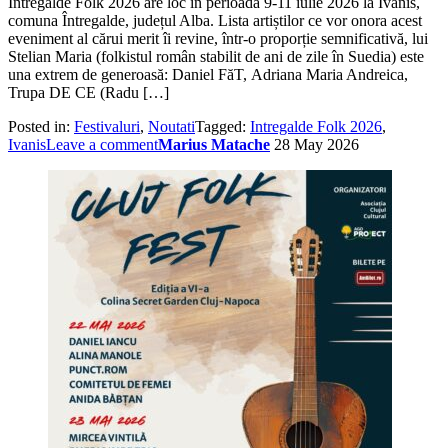
Întregalde Folk 2026 are loc în perioada 9-11 iulie 2026 la Ivănis,
comuna Întregalde, județul Alba. Lista artiștilor ce vor onora acest
eveniment al cărui merit îi revine, într-o proporție semnificativă, lui
Stelian Maria (folkistul român stabilit de ani de zile în Suedia) este
una extrem de generoasă: Daniel FăT, Adriana Maria Andreica,
Trupa DE CE (Radu […]
Posted in:
Festivaluri
,
Noutati
Tagged:
Intregalde Folk 2026
,
Ivanis
Leave a comment
Marius Matache
28 May 2026