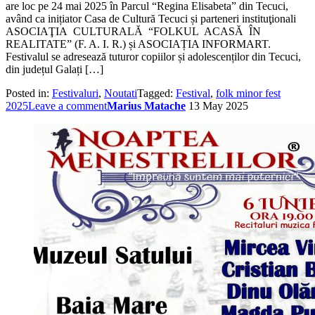
are loc pe 24 mai 2025 în Parcul “Regina Elisabeta” din Tecuci,
având ca inițiator Casa de Cultură Tecuci și parteneri instituţionali
ASOCIAŢIA CULTURALĂ “FOLKUL ACASĂ ÎN
REALITATE” (F. A. I. R.) și ASOCIAȚIA INFORMART.
Festivalul se adresează tuturor copiilor și adolescenților din Tecuci,
din județul Galați […]
Posted in:
Festivaluri
,
Noutati
Tagged:
Festival
,
folk minor fest
2025
Leave a comment
Marius Matache
13 May 2025