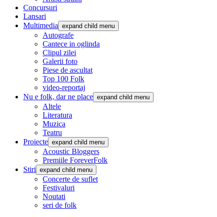
Concursuri
Lansari
Multimedia
expand child menu
Autografe
Cantece in oglinda
Clipul zilei
Galerii foto
Piese de ascultat
Top 100 Folk
video-reportaj
Nu e folk, dar ne place
expand child menu
Altele
Literatura
Muzica
Teatru
Proiecte
expand child menu
Acoustic Bloggers
Premiile ForeverFolk
Stiri
expand child menu
Concerte de suflet
Festivaluri
Noutati
seri de folk