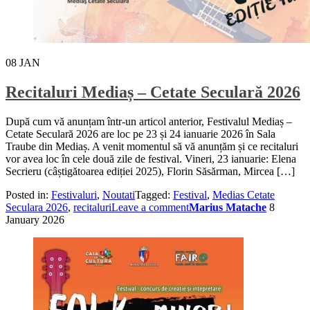
08
JAN
Recitaluri Mediaș – Cetate Seculară 2026
După cum vă anunțam într-un articol anterior, Festivalul Mediaș –
Cetate Seculară 2026 are loc pe 23 și 24 ianuarie 2026 în Sala
Traube din Mediaș. A venit momentul să vă anunțăm și ce recitaluri
vor avea loc în cele două zile de festival. Vineri, 23 ianuarie: Elena
Secrieru (câștigătoarea ediției 2025), Florin Săsărman, Mircea […]
Posted in:
Festivaluri
,
Noutati
Tagged:
Festival
,
Medias Cetate
Seculara 2026
,
recitaluri
Leave a comment
Marius Matache
8
January 2026