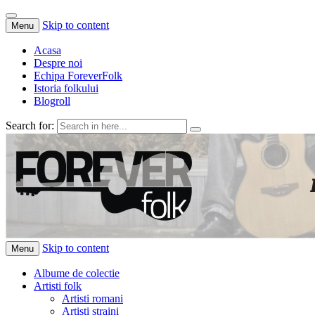
Skip to content
Menu
Acasa
Despre noi
Echipa ForeverFolk
Istoria folkului
Blogroll
Search for:
ForeverFolk
Muzica sufletului tau
Skip to content
Menu
Albume de colectie
Artisti folk
Artisti romani
Artisti straini