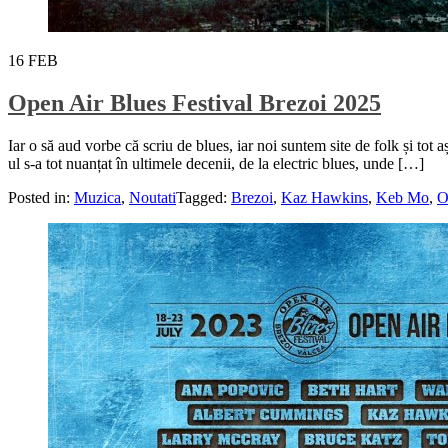
16
FEB
Open Air Blues Festival Brezoi 2025
Iar o să aud vorbe că scriu de blues, iar noi suntem site de folk și tot
ul s-a tot nuanțat în ultimele decenii, de la electric blues, unde […]
Posted in:
Muzica
,
Noutati
Tagged:
Brezoi
,
Kaz Hawkins
,
Keb Mo
,
O