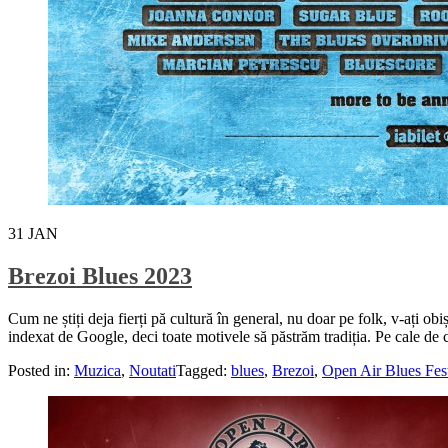
31
JAN
Brezoi Blues 2023
Cum ne știți deja fierți pă cultură în general, nu doar pe folk, v-ați obiș
indexat de Google, deci toate motivele să păstrăm tradiția. Pe cale de
Posted in:
Muzica
,
Noutati
Tagged:
blues
,
Brezoi
,
Open Air Blues Fes