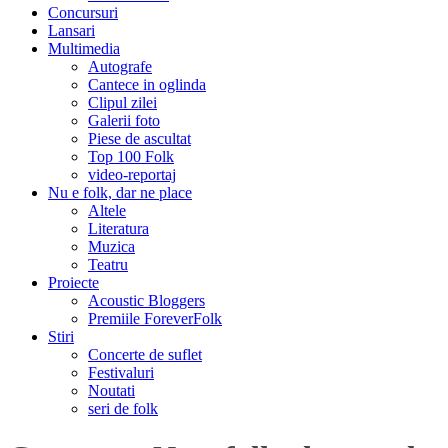
Concursuri
Lansari
Multimedia
Autografe
Cantece in oglinda
Clipul zilei
Galerii foto
Piese de ascultat
Top 100 Folk
video-reportaj
Nu e folk, dar ne place
Altele
Literatura
Muzica
Teatru
Proiecte
Acoustic Bloggers
Premiile ForeverFolk
Stiri
Concerte de suflet
Festivaluri
Noutati
seri de folk