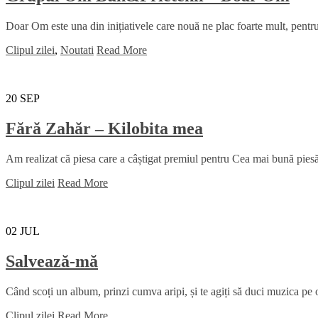
Doar Om este una din inițiativele care nouă ne plac foarte mult, pentru 
Clipul zilei
,
Noutati
Read More
20
SEP
Fără Zahăr – Kilobita mea
Am realizat că piesa care a câștigat premiul pentru Cea mai bună piesă 
Clipul zilei
Read More
02
JUL
Salvează-mă
Când scoți un album, prinzi cumva aripi, și te agiți să duci muzica pe ori
Clipul zilei
Read More