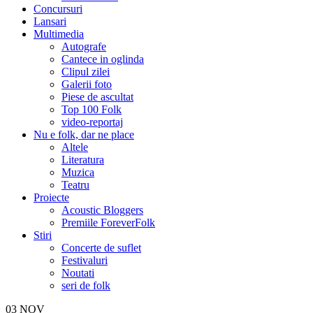
Concursuri
Lansari
Multimedia
Autografe
Cantece in oglinda
Clipul zilei
Galerii foto
Piese de ascultat
Top 100 Folk
video-reportaj
Nu e folk, dar ne place
Altele
Literatura
Muzica
Teatru
Proiecte
Acoustic Bloggers
Premiile ForeverFolk
Stiri
Concerte de suflet
Festivaluri
Noutati
seri de folk
03
NOV