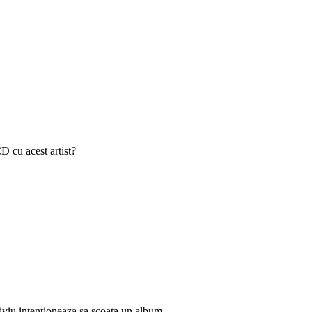
D cu acest artist?
iviu intentioneaza sa scoata un album.