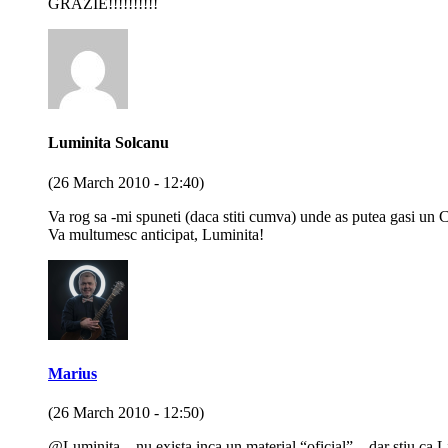
GRAZIE!!!!!!!!!!
Luminita Solcanu
(26 March 2010 - 12:40)
Va rog sa -mi spuneti (daca stiti cumva) unde as putea gasi un C
Va multumesc anticipat, Luminita!
Marius
(26 March 2010 - 12:50)
@Luminita – nu exista inca un material “oficial” – dar stiu ca L