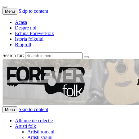
Skip to content
Menu
Acasa
Despre noi
Echipa ForeverFolk
Istoria folkului
Blogroll
Search for:
ForeverFolk
Muzica sufletului tau
Skip to content
Menu
Albume de colectie
Artisti folk
Artisti romani
Artisti straini